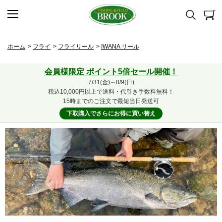
ホーム
>
フライ
>
フライリール
>
IWANA リール
会員様限定 ポイント5倍セール開催！
7/31(金)～8/9(日)
税込10,000円以上で送料・代引き手数料無料！
15時までのご注文で最短当日発送可
下取購入でさらにお得に買い替え