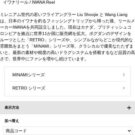
イワナリール / IWANA Reel
ミレニアム世代の若いフライアングラー Liu Shoojie と Wang Liang
は、日本のイワナを釣るフィッシングトリップから帰った後、リールメ
ーカーIWANAを共同設立しました。現在はカナダ、ブリティッシュコ
ロンビアを拠点に世界11か国に販売網を拡大。ボグダンのデザインを
ルーツとした「RETRO」シリーズや、シンプルながらどこか現代的な
雰囲気をまとう「MINAMI」シリーズ等、クラシカルで優美なたたずま
いと、最新の素材や精度の高いドラグシステムを搭載するなど品質の高
さで、世界中にファンを増やし続けています。
MINAMIシリーズ
RETRO シリーズ
表示方法
並べ替え