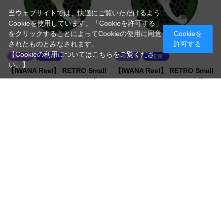
当ウェブサイトでは、快適にご覧いただけるよう
Cookieを使用しています。「Cookieを許可する」
をクリックすることによってCookieの使用に同意
Cookieを
されたものとみなされます。
許可する
【Cookieの利用についてはこちらをご覧くださ
い。】
【IWANA Reel】 RETRO Small
【IWANA Reel】 RETRO Small
Trout 2 3/4インチ RHW(右巻
Trout 2 3/4インチ LHW(左巻
き) モスグリーン
き) モスグリーン
（Small Trout 2 3/4 RHW(右巻き) モスグリ
（Small Trout 2 3/4 LHW(左巻き) モスグリ
ーン）
ーン）
クリック＆ポールドラグ
クリック＆ポールドラグ
￥69,300
￥69,300
税抜 ￥63,000
税抜 ￥63,000
在庫
在庫
お取り寄せ/納期確認致します
お取り寄せ/納期確認致します
買い物かごへ入れる
買い物かごへ入れる