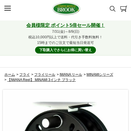
会員様限定 ポイント5倍セール開催！
7/31(金)～8/9(日)
税込10,000円以上で送料・代引き手数料無料！
15時までのご注文で最短当日発送可
下取購入でさらにお得に買い替え
ホーム
>
フライ
>
フライリール
>
IWANA リール
>
MINAMIシリーズ
>
【IWANA Reel】 MINAMI 3インチ ブラック