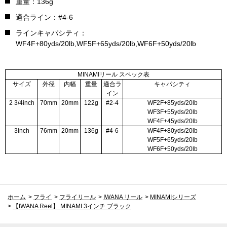
重量：136g
適合ライン：#4-6
ラインキャパシティ：
WF4F+80yds/20lb,WF5F+65yds/20lb,WF6F+50yds/20lb
MINAMIリール スペック表
サイズ
外径
内幅
重量
適合ラ
キャパシティ
イン
2 3/4inch
70mm
20mm
122g
#2-4
WF2F+85yds/20lb
WF3F+55yds/20lb
WF4F+45yds/20lb
3inch
76mm
20mm
136g
#4-6
WF4F+80yds/20lb
WF5F+65yds/20lb
WF6F+50yds/20lb
ホーム
>
フライ
>
フライリール
>
IWANA リール
>
MINAMIシリーズ
>
【IWANA Reel】 MINAMI 3インチ ブラック