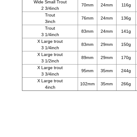
Wide Small Trout
70mm
24mm
116g
2 3/4inch
Trout
76mm
24mm
136g
3inch
Trout
83mm
24mm
141g
3 1/4inch
X Large trout
83mm
29mm
150g
3 1/4inch
X Large trout
89mm
29mm
170g
3 1/2inch
X Large trout
95mm
35mm
244g
3 3/4inch
X Large trout
102mm
35mm
266g
4inch