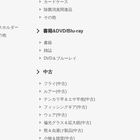
カードケース
除菌消臭関連品
その他
スホルダー
書籍&DVD/Blu-ray
の他
書籍
雑誌
DVD＆ブルーレイ
中古
フライ(中古)
ルアー(中古)
テンカラ竿＆エサ竿他(中古)
フィッシングギア(中古)
ウェア(中古)
偏光グラス＆拡大鏡(中古)
熊＆虫避け製品(中古)
小物＆雑貨(中古)