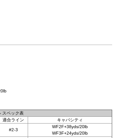
0lb
ル スペック表
適合ライン
キャパシティ
WF2F+38yds/20lb
#2-3
WF3F+24yds/20lb