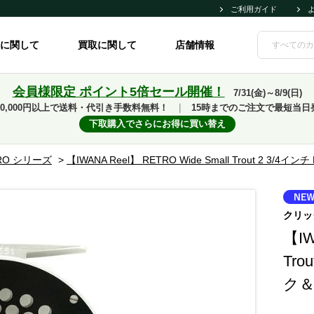
ご利用ガイド
に関して
買取に関して
店舗情報
会員様限定 ポイント5倍セール開催！
7/31(金)～8/9(日)
10,000円以上で送料・代引き手数料無料！
｜
15時までのご注文で最短当日
下取購入でさらにお得に買い替え
RO シリーズ
>
【IWANA Reel】 RETRO Wide Small Trout 2 3
クリッ
【IW
Tro
ク