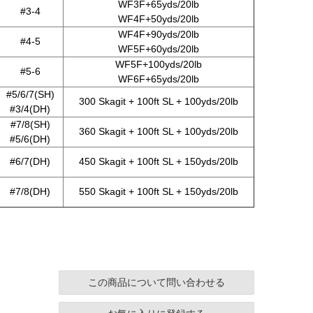
WF3F+65yds/20lb
#3-4
WF4F+50yds/20lb
WF4F+90yds/20lb
#4-5
WF5F+60yds/20lb
WF5F+100yds/20lb
#5-6
WF6F+65yds/20lb
#5/6/7(SH)
300 Skagit + 100ft SL + 100yds/20lb
#3/4(DH)
#7/8(SH)
360 Skagit + 100ft SL + 100yds/20lb
#5/6(DH)
#6/7(DH)
450 Skagit + 100ft SL + 150yds/20lb
#7/8(DH)
550 Skagit + 100ft SL + 150yds/20lb
この商品について問い合わせる