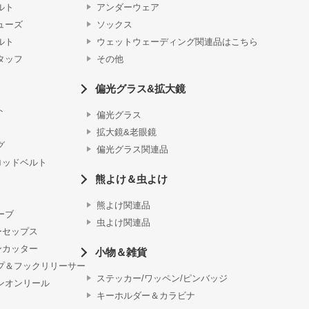
ルト
アンダーウェア
ューズ
ソックス
ルト
ウェットウェーディング関連品はこちら
タッフ
その他
偏光グラス&拡大鏡
ト
偏光グラス
拡大鏡&老眼鏡
グ
偏光グラス関連品
ロッドベルト
熊よけ＆虫よけ
熊よけ関連品
ーブ
虫よけ関連品
ーセップス
ンカッター
小物＆雑貨
プ＆フックリリーサー
ステッカー/ワッペン/ピンバッジ
ンオンリール
キーホルダー＆カラビナ