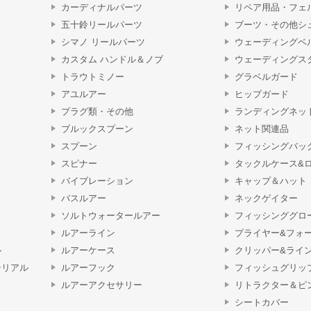
カーディナルパーツ
リペア用品・フェ
五十鈴リールパーツ
ブーツ・その他シ
シマノ リールパーツ
ウェーディングベ
カスタム ハンドル＆ノブ
ウェーディングス
トラウトミノー
グラベルガード
アユルアー
ヒップガード
プラグ類・その他
ランディングネッ
ブルックスプーン
ネット関連品
スプーン
フィッシングバッ
スピナー
タックルケース&
バイブレーション
キャップ＆ハット
バスルアー
ネックゲイター
ソルトウォータールアー
フィッシンググロ
ルアーライン
プライヤー&フォ
ル
ルアーケース
クリッパー&ライ
テリアル
ルアーフック
フィッシュグリッ
ルアーアクセサリー
リトラクター＆ピ
シートカバー