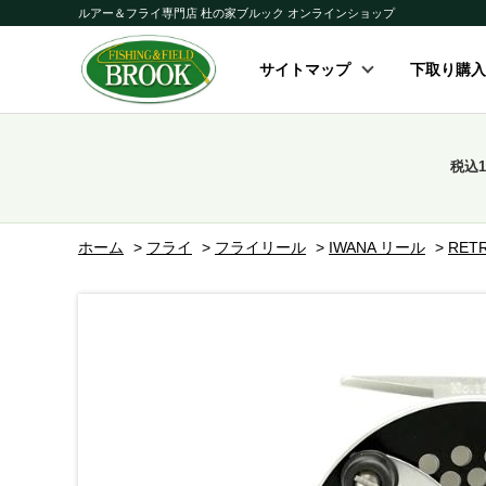
ルアー＆フライ専門店 杜の家ブルック オンラインショップ
サイトマップ
下取り購入
税込
ホーム
>
フライ
>
フライリール
>
IWANA リール
>
RET