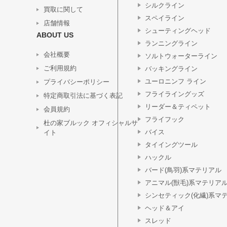
シルクライン
買取に関して
スペイライン
店舗情報
シューティングヘッド
ABOUT US
ランニングライン
会社概要
ソルトウォーターライン
ご利用規約
バッキングライン
ユーロニンフ ライン
プライバシーポリシー
フライライングッズ
特定商取引法に基づく表記
リーダー＆ティペット
会員規約
フライフック
杜の家ブルック オフィシャルサ
バイス
イト
タイイングツール
ハックル
バード(鳥羽)系マテリアル
アニマル(獣毛)系マテリア
シンセティック(化繊)系マ
ヘッド＆アイ
スレッド