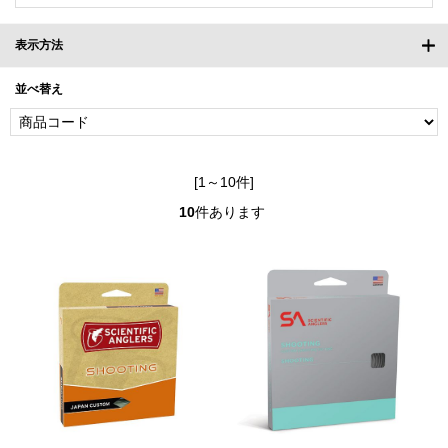
表示方法
並べ替え
[1～10件]
10
件あります