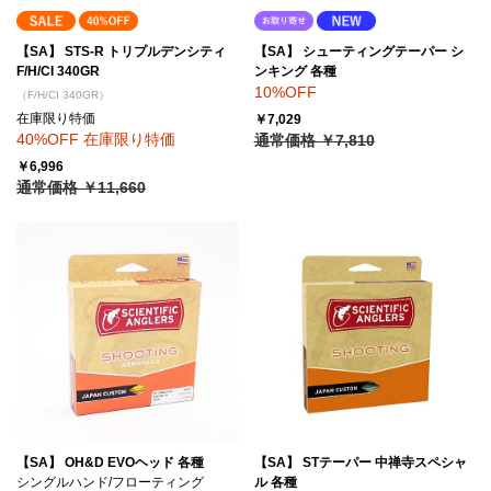
【SA】 STS-R トリプルデンシティ
【SA】 シューティングテーパー シ
F/H/CI 340GR
ンキング 各種
10%OFF
（F/H/CI 340GR）
在庫限り特価
￥7,029
40%OFF 在庫限り特価
通常価格 ￥7,810
￥6,996
通常価格 ￥11,660
【SA】 OH&D EVOヘッド 各種
【SA】 STテーパー 中禅寺スペシャ
シングルハンド/フローティング
ル 各種