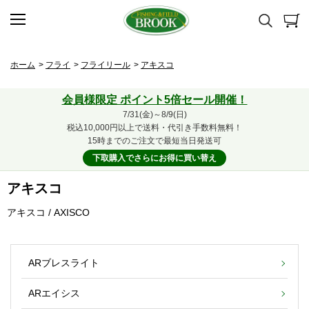
ホーム
>
フライ
>
フライリール
>
アキスコ
会員様限定 ポイント5倍セール開催！
7/31(金)～8/9(日)
税込10,000円以上で送料・代引き手数料無料！
15時までのご注文で最短当日発送可
下取購入でさらにお得に買い替え
アキスコ
アキスコ / AXISCO
ARブレスライト
ARエイシス