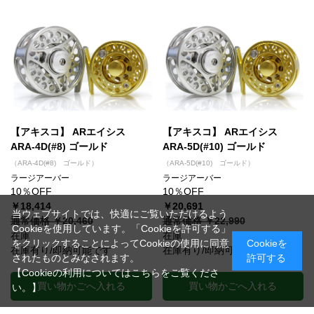
【アキスコ】 ARエイシス
【アキスコ】 ARエイシス
ARA-4D(#8) ゴールド
ARA-5D(#10) ゴールド
（ARA-4D(#8) ゴールド）
（ARA-5D(#10) ゴールド）
ラージアーバー
ラージアーバー
10％OFF
10％OFF
￥18,414
￥20,691
当ウェブサイトでは、快適にご覧いただけるよう
通常価格 ￥20,460
通常価格 ￥22,990
Cookieを使用しています。「Cookieを許可する」
在庫
在庫
をクリックすることによってCookieの使用に同意
Cookieを
在庫有り/即納可能です
在庫有り/即納可能です
されたものとみなされます。
許可する
【Cookieの利用についてはこちらをご覧くださ
買い物かごへ入れる
買い物かごへ入れる
い。】