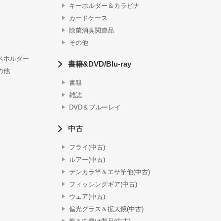
キーホルダー＆カラビナ
カードケース
除菌消臭関連品
その他
スホルダー
書籍&DVD/Blu-ray
の他
書籍
雑誌
DVD＆ブルーレイ
中古
フライ(中古)
ルアー(中古)
テンカラ竿＆エサ竿他(中古)
フィッシングギア(中古)
ウェア(中古)
偏光グラス＆拡大鏡(中古)