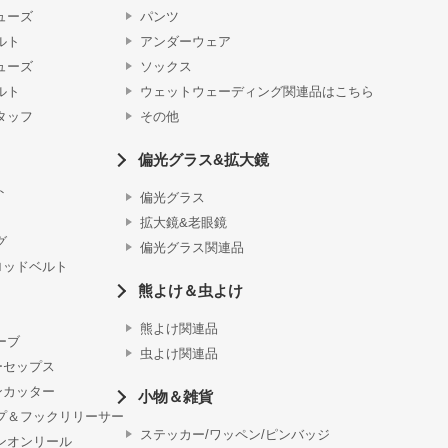
ューズ
パンツ
ルト
アンダーウェア
ューズ
ソックス
ルト
ウェットウェーディング関連品はこちら
タッフ
その他
偏光グラス&拡大鏡
ト
偏光グラス
拡大鏡&老眼鏡
グ
偏光グラス関連品
ロッドベルト
熊よけ＆虫よけ
熊よけ関連品
ーブ
虫よけ関連品
ーセップス
ンカッター
小物＆雑貨
プ＆フックリリーサー
ステッカー/ワッペン/ピンバッジ
ンオンリール