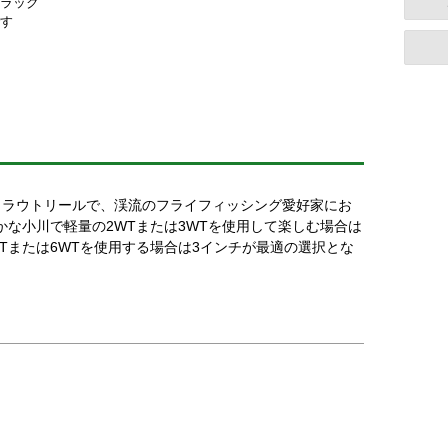
ラック
す
トラウトリールで、渓流のフライフィッシング愛好家にお
静かな小川で軽量の2WTまたは3WTを使用して楽しむ場合は
WTまたは6WTを使用する場合は3インチが最適の選択とな