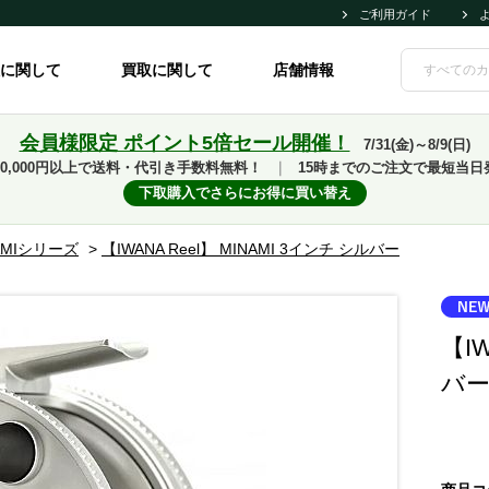
ご利用ガイド
に関して
買取に関して
店舗情報
会員様限定 ポイント5倍セール開催！
7/31(金)～8/9(日)
10,000円以上で送料・代引き手数料無料！
｜
15時までのご注文で最短当日
下取購入でさらにお得に買い替え
AMIシリーズ
>
【IWANA Reel】 MINAMI 3インチ シルバー
【IW
バ