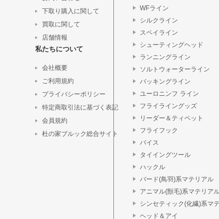
WFライン
下取り購入に関して
シルクライン
買取に関して
スペイライン
店舗情報
シューティングヘッド
私たちについて
ランニングライン
会社概要
ソルトウォーターライン
ご利用規約
バッキングライン
ユーロニンフ ライン
プライバシーポリシー
フライライングッズ
特定商取引法に基づく表記
リーダー＆ティペット
会員規約
フライフック
杜の家ブルック総合サイト
バイス
タイイングツール
ハックル
バード(鳥羽)系マテリアル
アニマル(獣毛)系マテリア
シンセティック(化繊)系マ
ヘッド＆アイ