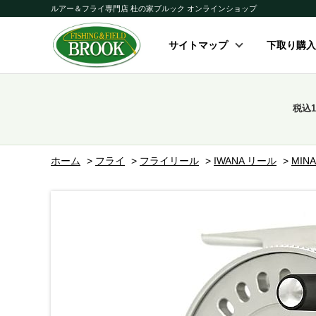
ルアー＆フライ専門店 杜の家ブルック オンラインショップ
サイトマップ
下取り購入
税込
ホーム
>
フライ
>
フライリール
>
IWANA リール
>
MIN