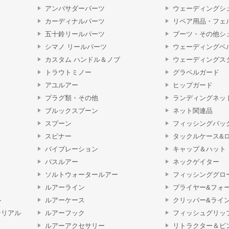
アンバサダーパーツ
ウェーディングシ
カーディナルパーツ
リペア用品・フェ
五十鈴リールパーツ
ブーツ・その他シ
シマノ リールパーツ
ウェーディングベ
カスタム ハンドル＆ノブ
ウェーディングス
トラウトミノー
グラベルガード
アユルアー
ヒップガード
プラグ類・その他
ランディングネッ
ブルックスプーン
ネット関連品
スプーン
フィッシングバッ
スピナー
タックルケース&
バイブレーション
キャップ＆ハット
バスルアー
ネックゲイター
ソルトウォータールアー
フィッシンググロ
ルアーライン
プライヤー&フォ
ル
ルアーケース
クリッパー&ライ
テリアル
ルアーフック
フィッシュグリッ
ルアーアクセサリー
リトラクター＆ピ