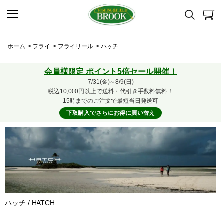
ホーム
>
フライ
>
フライリール
>
ハッチ
会員様限定 ポイント5倍セール開催！
7/31(金)～8/9(日)
税込10,000円以上で送料・代引き手数料無料！
15時までのご注文で最短当日発送可
下取購入でさらにお得に買い替え
ハッチ / HATCH