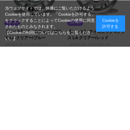
当ウェブサイトでは、快適にご覧いただけるよう
Cookieを使用しています。「Cookieを許可する」
をクリックすることによってCookieの使用に同意
Cookieを
されたものとみなされます。
許可する
【ハッチ】 アイコニック 4プラ
【ハッチ】 アイコニック 4プラ
【Cookieの利用についてはこちらをご覧くださ
ス LA クリアー/ブルー
ス LA クリアー/レッド
い。】
（4プラス LA クリアー/ブルー）
（4プラス LA クリアー/レッド）
ラージアーバー
ラージアーバー
￥115,500
￥115,500
税抜 ￥105,000
税抜 ￥105,000
在庫
在庫
お取り寄せ/納期確認致します
お取り寄せ/納期確認致します
買い物かごへ入れる
買い物かごへ入れる