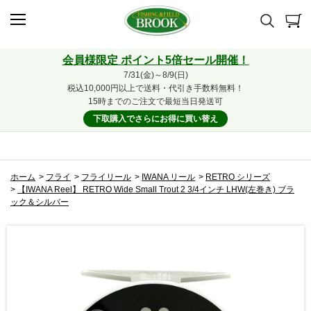
会員様限定 ポイント5倍セール開催！
7/31(金)～8/9(日)
税込10,000円以上で送料・代引き手数料無料！
15時までのご注文で最短当日発送可
下取購入でさらにお得に買い替え
ホーム
>
フライ
>
フライリール
>
IWANA リール
>
RETRO シリーズ
>
【IWANA Reel】 RETRO Wide Small Trout 2 3/4インチ LHW(左巻き) ブラ
ック＆シルバー