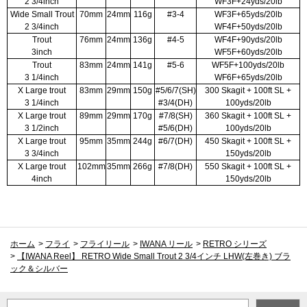
2 3/4inch
WF3F+24yds/20lb
Wide Small Trout
70mm
24mm
116g
#3-4
WF3F+65yds/20lb
2 3/4inch
WF4F+50yds/20lb
Trout
76mm
24mm
136g
#4-5
WF4F+90yds/20lb
3inch
WF5F+60yds/20lb
Trout
83mm
24mm
141g
#5-6
WF5F+100yds/20lb
3 1/4inch
WF6F+65yds/20lb
X Large trout
83mm
29mm
150g
#5/6/7(SH)
300 Skagit + 100ft SL +
3 1/4inch
#3/4(DH)
100yds/20lb
X Large trout
89mm
29mm
170g
#7/8(SH)
360 Skagit + 100ft SL +
3 1/2inch
#5/6(DH)
100yds/20lb
X Large trout
95mm
35mm
244g
#6/7(DH)
450 Skagit + 100ft SL +
3 3/4inch
150yds/20lb
X Large trout
102mm
35mm
266g
#7/8(DH)
550 Skagit + 100ft SL +
4inch
150yds/20lb
ホーム
>
フライ
>
フライリール
>
IWANA リール
>
RETRO シリーズ
>
【IWANA Reel】 RETRO Wide Small Trout 2 3/4インチ LHW(左巻き) ブラ
ック＆シルバー