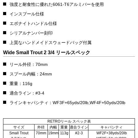
強度と耐食性に優れた6061-T6アルミバーを使用
インスプール仕様
エボナイトハンドル仕様
シリアルナンバー刻印
上質なハンドメイドスウェードバッグ付属
Wide Small Trout 2 3/4 リールスペック
リール外径：70mm
スプール内幅：24mm
重量：116g
適合ライン：#3-4
ラインキャパシティ：WF3F+65yds/20lb,WF4F+50yds/20lb
RETROリール スペック表
サイズ
外径
内幅
重量
適合ライン
キャパシティ
Small Trout
70mm
19mm
113g
#2-3
WF2F+38yds/20lb