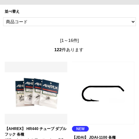
並べ替え
[1～16件]
122
件あります
【AHREX】 HR440 チューブ ダブル
フック 各種
【JDAI】 JDAI-1100 各種