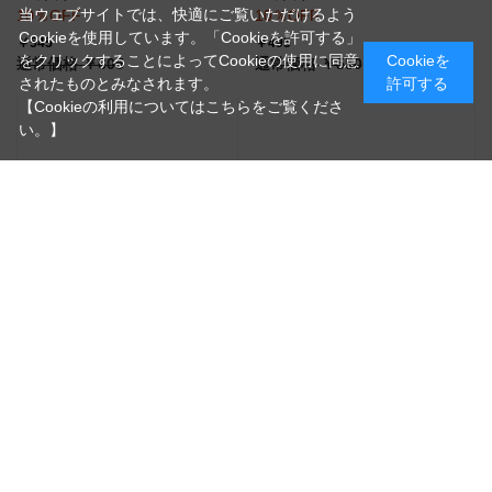
当ウェブサイトでは、快適にご覧いただけるよう
10％OFF
10％OFF
Cookieを使用しています。「Cookieを許可する」
￥545
￥495
をクリックすることによってCookieの使用に同意
Cookieを
通常価格 ￥605
通常価格 ￥550
されたものとみなされます。
許可する
【Cookieの利用についてはこちらをご覧くださ
い。】
【JDAI】 JDAI-4640 各種
【JDAI】 JDAI-273 各種
20本入り
20本入り
10％OFF
10％OFF
￥743
￥495
通常価格 ￥825
通常価格 ￥550