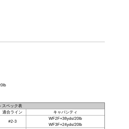
0lb
ル スペック表
適合ライン
キャパシティ
WF2F+38yds/20lb
#2-3
WF3F+24yds/20lb