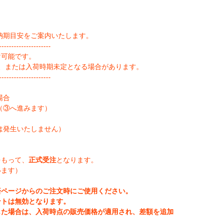
納期目安をご案内いたします。
--------------------
け可能です。
、または入荷時期未定となる場合があります。
--------------------
場合
（③へ進みます）
は発生いたしません）
をもって、
正式受注
となります。
います）
済ページからのご注文時にご使用ください。
ントは無効となります。
じた場合は、入荷時点の販売価格が適用され、差額を追加