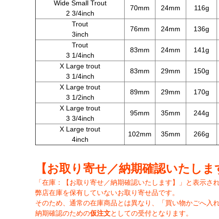
Wide Small Trout
70mm
24mm
116g
2 3/4inch
Trout
76mm
24mm
136g
3inch
Trout
83mm
24mm
141g
3 1/4inch
X Large trout
83mm
29mm
150g
3 1/4inch
X Large trout
89mm
29mm
170g
3 1/2inch
X Large trout
95mm
35mm
244g
3 3/4inch
X Large trout
102mm
35mm
266g
4inch
【お取り寄せ／納期確認いたしま
「在庫：【お取り寄せ／納期確認いたします】」と表示さ
弊店在庫を保有していないお取り寄せ品です。
そのため、通常の在庫商品とは異なり、「買い物かごへ入
納期確認のための
仮注文
としての受付となります。