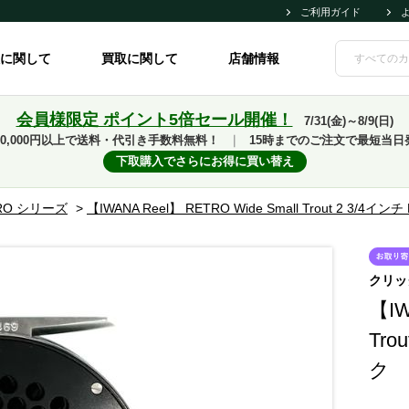
ご利用ガイド
に関して
買取に関して
店舗情報
会員様限定 ポイント5倍セール開催！
7/31(金)～8/9(日)
10,000円以上で送料・代引き手数料無料！
｜
15時までのご注文で最短当日
下取購入でさらにお得に買い替え
RO シリーズ
>
【IWANA Reel】 RETRO Wide Small Trout 2 3/4
クリッ
【IW
Tro
ク