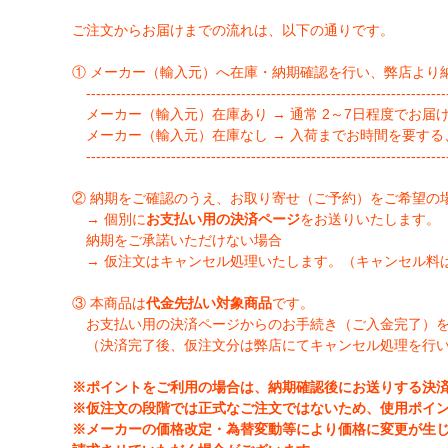
ご注文からお届けまでの流れは、以下の通りです。
① メーカー（輸入元）へ在庫・納期確認を行い、弊店より
-------------------------------------------------------------------------
メーカー（輸入元）在庫あり → 通常 2～7日程度でお届
メーカー（輸入元）在庫なし → 入荷までお時間を要する
-------------------------------------------------------------------------
② 納期をご確認のうえ、お取り寄せ（ご予約）をご希望の
→ 個別に
お支払い用の決済ページ
をお送りいたします。
納期をご承諾いただけない場合
→ 仮注文はキャンセル処理いたします。（キャンセル料
③ 本商品は
代金先払い対象商品
です。
お支払い用の決済ページからのお手続き（ご入金完了）
（決済完了後、仮注文分は弊店にてキャンセル処理を行
※ポイントをご利用の場合は、納期確認後にお送りする決
※仮注文の段階では正式なご注文ではないため、使用ポイ
※メーカーの価格改定・為替変動等により価格に変更が生