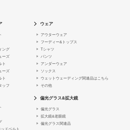
ア
ウェア
ト
アウターウェア
フーディー&トップス
ィング
Tシャツ
ューズ
パンツ
ルト
アンダーウェア
ューズ
ソックス
ルト
ウェットウェーディング関連品はこちら
タッフ
その他
偏光グラス&拡大鏡
ト
偏光グラス
拡大鏡&老眼鏡
グ
偏光グラス関連品
ロッドベルト