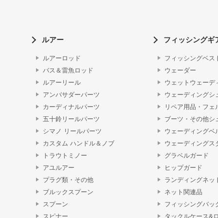
ルアー
フィッシングギ
ルアーロッド
フィッシングベス
バス＆雷魚ロッド
ウェーダー
ルアーリール
ウェットウェーデ
アンバサダーパーツ
ウェーディングシ
カーディナルパーツ
リペア用品・フェ
五十鈴リールパーツ
ブーツ・その他シ
シマノ リールパーツ
ウェーディングベ
カスタム ハンドル＆ノブ
ウェーディングス
トラウトミノー
グラベルガード
アユルアー
ヒップガード
プラグ類・その他
ランディングネッ
ブルックスプーン
ネット関連品
スプーン
フィッシングバッ
スピナー
タックルケース&