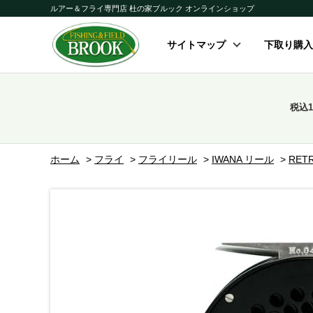
ルアー＆フライ専門店 杜の家ブルック オンラインショップ
サイトマップ
下取り購入
税込
ホーム
>
フライ
>
フライリール
>
IWANA リール
>
RET