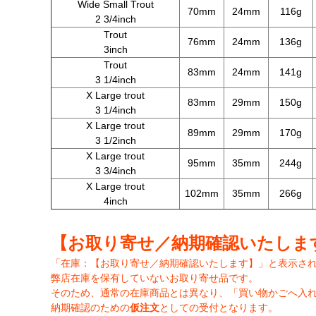
Wide Small Trout
70mm
24mm
116g
2 3/4inch
Trout
76mm
24mm
136g
3inch
Trout
83mm
24mm
141g
3 1/4inch
X Large trout
83mm
29mm
150g
3 1/4inch
X Large trout
89mm
29mm
170g
3 1/2inch
X Large trout
95mm
35mm
244g
3 3/4inch
X Large trout
102mm
35mm
266g
4inch
【お取り寄せ／納期確認いたしま
「在庫：【お取り寄せ／納期確認いたします】」と表示さ
弊店在庫を保有していないお取り寄せ品です。
そのため、通常の在庫商品とは異なり、「買い物かごへ入
納期確認のための
仮注文
としての受付となります。