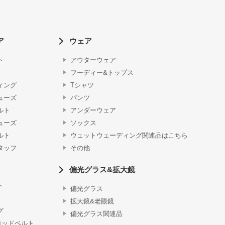
ア
ウェア
ト
アウターウェア
フーディー&トップス
ィング
Tシャツ
ューズ
パンツ
ルト
アンダーウェア
ューズ
ソックス
ルト
ウェットウェーディング関連品はこちら
タッフ
その他
偏光グラス&拡大鏡
ト
偏光グラス
拡大鏡&老眼鏡
グ
偏光グラス関連品
ロッドベルト