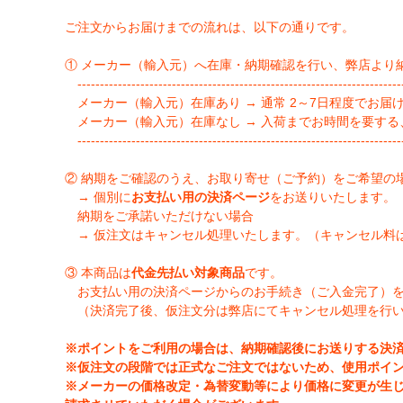
ご注文からお届けまでの流れは、以下の通りです。
① メーカー（輸入元）へ在庫・納期確認を行い、弊店より
-------------------------------------------------------------------------
メーカー（輸入元）在庫あり → 通常 2～7日程度でお届
メーカー（輸入元）在庫なし → 入荷までお時間を要する
-------------------------------------------------------------------------
② 納期をご確認のうえ、お取り寄せ（ご予約）をご希望の
→ 個別に
お支払い用の決済ページ
をお送りいたします。
納期をご承諾いただけない場合
→ 仮注文はキャンセル処理いたします。（キャンセル料
③ 本商品は
代金先払い対象商品
です。
お支払い用の決済ページからのお手続き（ご入金完了）
（決済完了後、仮注文分は弊店にてキャンセル処理を行
※ポイントをご利用の場合は、納期確認後にお送りする決
※仮注文の段階では正式なご注文ではないため、使用ポイ
※メーカーの価格改定・為替変動等により価格に変更が生