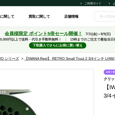
ご利用ガイド
に関して
買取に関して
店舗情報
会員様限定 ポイント5倍セール開催！
7/31(金)～8/9(日)
10,000円以上で送料・代引き手数料無料！
｜
15時までのご注文で最短当日
下取購入でさらにお得に買い替え
RO シリーズ
>
【IWANA Reel】 RETRO Small Trout 2 3/4インチ
クリッ
【IW
3/