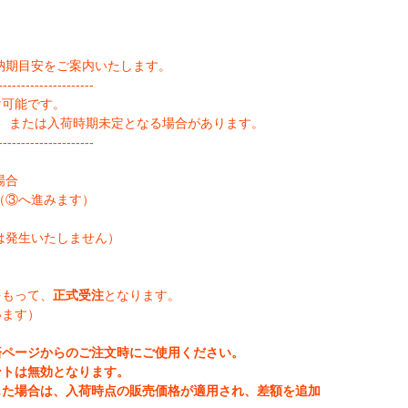
納期目安をご案内いたします。
--------------------
け可能です。
、または入荷時期未定となる場合があります。
--------------------
場合
（③へ進みます）
は発生いたしません）
をもって、
正式受注
となります。
います）
済ページからのご注文時にご使用ください。
ントは無効となります。
じた場合は、入荷時点の販売価格が適用され、差額を追加