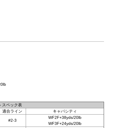
0lb
ル スペック表
適合ライン
キャパシティ
WF2F+38yds/20lb
#2-3
WF3F+24yds/20lb