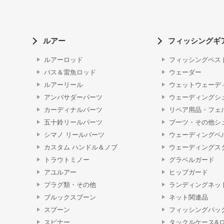
ルアー
フィッシングギ
ルアーロッド
フィッシングベス
バス＆雷魚ロッド
ウェーダー
ルアーリール
ウェットウェーデ
アンバサダーパーツ
ウェーディングシ
カーディナルパーツ
リペア用品・フェ
五十鈴リールパーツ
ブーツ・その他シ
シマノ リールパーツ
ウェーディングベ
カスタム ハンドル＆ノブ
ウェーディングス
トラウトミノー
グラベルガード
アユルアー
ヒップガード
プラグ類・その他
ランディングネッ
ブルックスプーン
ネット関連品
スプーン
フィッシングバッ
スピナー
タックルケース&