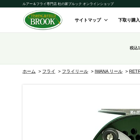
ルアー＆フライ専門店 杜の家ブルック オンラインショップ
サイトマップ
下取り購入
税込
ホーム
>
フライ
>
フライリール
>
IWANA リール
>
RET