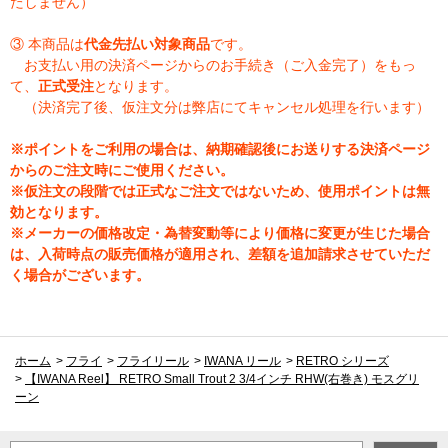
たしません）
③ 本商品は
代金先払い対象商品
です。
お支払い用の決済ページからのお手続き（ご入金完了）をもっ
て、
正式受注
となります。
（決済完了後、仮注文分は弊店にてキャンセル処理を行います）
※ポイントをご利用の場合は、納期確認後にお送りする決済ページ
からのご注文時にご使用ください。
※仮注文の段階では正式なご注文ではないため、使用ポイントは無
効となります。
※メーカーの価格改定・為替変動等により価格に変更が生じた場合
は、入荷時点の販売価格が適用され、差額を追加請求させていただ
く場合がございます。
ホーム
>
フライ
>
フライリール
>
IWANA リール
>
RETRO シリーズ
>
【IWANA Reel】 RETRO Small Trout 2 3/4インチ RHW(右巻き) モスグリ
ーン