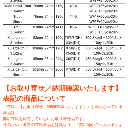
2 3/4inch
WF3F+24yds/20lb
Wide Small Trout
70mm
24mm
116g
#3-4
WF3F+65yds/20lb
2 3/4inch
WF4F+50yds/20lb
Trout
76mm
24mm
136g
#4-5
WF4F+90yds/20lb
3inch
WF5F+60yds/20lb
Trout
83mm
24mm
141g
#5-6
WF5F+100yds/20lb
3 1/4inch
WF6F+65yds/20lb
X Large trout
83mm
29mm
150g
#5/6/7(SH)
300 Skagit + 100ft SL +
3 1/4inch
#3/4(DH)
100yds/20lb
X Large trout
89mm
29mm
170g
#7/8(SH)
360 Skagit + 100ft SL +
3 1/2inch
#5/6(DH)
100yds/20lb
X Large trout
95mm
35mm
244g
#6/7(DH)
450 Skagit + 100ft SL +
3 3/4inch
150yds/20lb
X Large trout
102mm
35mm
266g
#7/8(DH)
550 Skagit + 100ft SL +
4inch
150yds/20lb
【お取り寄せ／納期確認いたします】
表記の商品について
「在庫：【お取り寄せ／納期確認いたします】」と表示されている
商品は、
弊店在庫を保有していないお取り寄せ品です。
そのため、通常の在庫商品とは異なり、「買い物かごへ入れる」よ