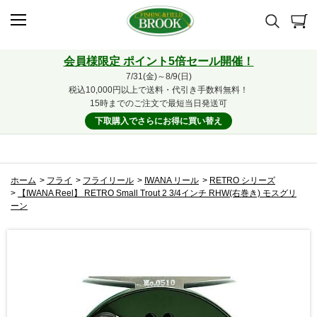
会員様限定 ポイント5倍セール開催！
7/31(金)～8/9(日)
税込10,000円以上で送料・代引き手数料無料！
15時までのご注文で最短当日発送可
下取購入でさらにお得に買い替え
ホーム
>
フライ
>
フライリール
>
IWANA リール
>
RETRO シリーズ
>
【IWANA Reel】 RETRO Small Trout 2 3/4インチ RHW(右巻き) モスグリ
ーン