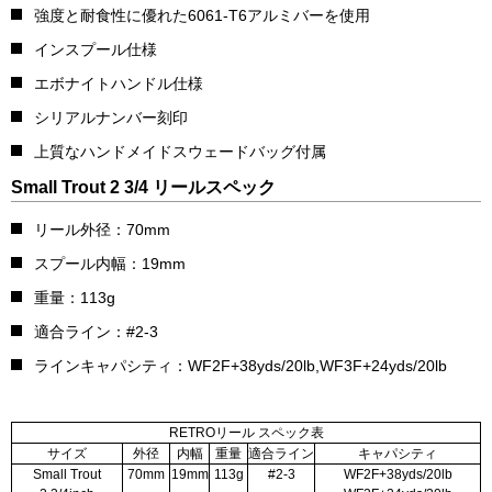
強度と耐食性に優れた6061-T6アルミバーを使用
インスプール仕様
エボナイトハンドル仕様
シリアルナンバー刻印
上質なハンドメイドスウェードバッグ付属
Small Trout 2 3/4 リールスペック
リール外径：70mm
スプール内幅：19mm
重量：113g
適合ライン：#2-3
ラインキャパシティ：WF2F+38yds/20lb,WF3F+24yds/20lb
RETROリール スペック表
サイズ
外径
内幅
重量
適合ライン
キャパシティ
Small Trout
70mm
19mm
113g
#2-3
WF2F+38yds/20lb