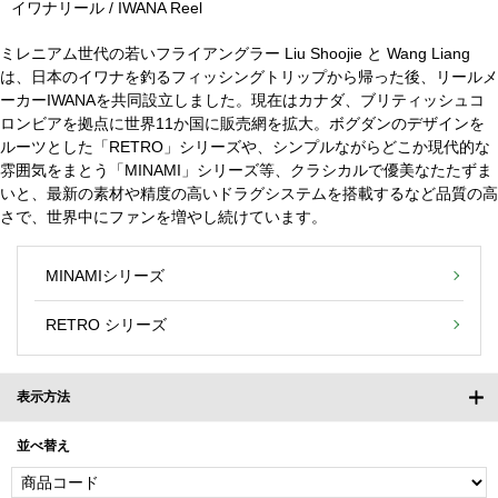
イワナリール / IWANA Reel
ミレニアム世代の若いフライアングラー Liu Shoojie と Wang Liang
は、日本のイワナを釣るフィッシングトリップから帰った後、リールメ
ーカーIWANAを共同設立しました。現在はカナダ、ブリティッシュコ
ロンビアを拠点に世界11か国に販売網を拡大。ボグダンのデザインを
ルーツとした「RETRO」シリーズや、シンプルながらどこか現代的な
雰囲気をまとう「MINAMI」シリーズ等、クラシカルで優美なたたずま
いと、最新の素材や精度の高いドラグシステムを搭載するなど品質の高
さで、世界中にファンを増やし続けています。
MINAMIシリーズ
RETRO シリーズ
表示方法
並べ替え