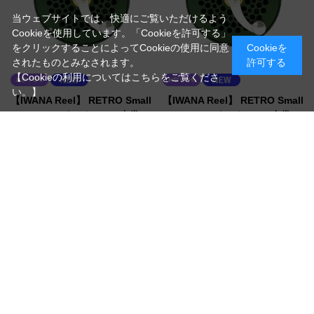
当ウェブサイトでは、快適にご覧いただけるよう
Cookieを使用しています。「Cookieを許可する」
をクリックすることによってCookieの使用に同意
Cookieを
されたものとみなされます。
許可する
【Cookieの利用についてはこちらをご覧くださ
い。】
【IWANA Reel】 RETRO Small
【IWANA Reel】 RETRO Small
Trout 2 3/4インチ RHW(右巻
Trout 2 3/4インチ LHW(左巻
き) モスグリーン
き) モスグリーン
（Small Trout 2 3/4 RHW(右巻き) モスグリ
（Small Trout 2 3/4 LHW(左巻き) モスグリ
ーン）
ーン）
クリック＆ポールドラグ
クリック＆ポールドラグ
￥69,300
￥69,300
税抜 ￥63,000
税抜 ￥63,000
在庫
在庫
お取り寄せ/納期確認致します
お取り寄せ/納期確認致します
買い物かごへ入れる
買い物かごへ入れる