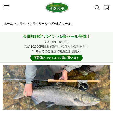
ホーム
>
フライ
>
フライリール
>
IWANA リール
会員様限定 ポイント5倍セール開催！
7/31(金)～8/9(日)
税込10,000円以上で送料・代引き手数料無料！
15時までのご注文で最短当日発送可
下取購入でさらにお得に買い替え