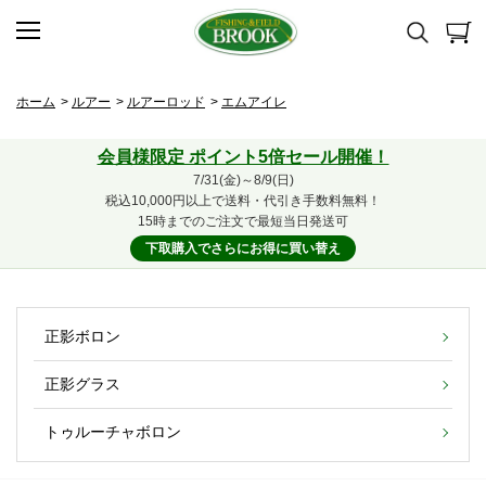
ホーム
>
ルアー
>
ルアーロッド
>
エムアイレ
会員様限定 ポイント5倍セール開催！
7/31(金)～8/9(日)
税込10,000円以上で送料・代引き手数料無料！
15時までのご注文で最短当日発送可
下取購入でさらにお得に買い替え
正影ボロン
正影グラス
トゥルーチャボロン