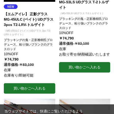
MG-53LS UDグラス T-2トルザ
イト
【エムアイレ】 正影グラス
（MG-53LS UDグラス T-2トルザイト）
プラッキングの鬼・正影雅樹氏プロ
MG-45ULC (ベイト) UDグラス
デュース、粘り強いブランクのグラ
3pcs T2-LRV-トルザイト
スロッド
（MG-45ULC (ベイト) UDグラス 3pc T2-
10%OFF
LRV-トルザイト）
￥74,790
プラッキングの鬼・正影雅樹氏プロ
通常価格 ￥83,100
デュース、粘り強いブランクのグラ
在庫
スロッド
10%OFF
お取り寄せ/納期確認いたします
￥74,790
通常価格 ￥83,100
買い物かごへ入れる
在庫
在庫有り/即納可能
買い物かごへ入れる
当ウェブサイトでは、快適にご覧いただけるよう