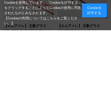
Cookieを使用しています。「Cookieを許可する」
をクリックすることによってCookieの使用に同意
Cookieを
されたものとみなされます。
許可する
【Cookieの利用についてはこちらをご覧くださ
い。】
【エムアイレ】 正影グラス
【エムアイレ】 正影グラス
MG-48MLS UDグラス T-2トル
MG-76MS T-2トルザイト
ザイト
（MG-76MS T-2トルザイト）
プラッキングの鬼・正影雅樹氏プロ
（MG-48MLS UDグラス T-2トルザイト）
デュース、粘り強いブランクのグラ
プラッキングの鬼・正影雅樹氏プロ
スロッド
デュース、粘り強いブランクのグラ
10%OFF
スロッド
10%OFF
￥82,031
￥74,536
通常価格 ￥91,146
通常価格 ￥82,818
在庫
在庫
お取り寄せ/納期確認いたします
在庫有り/即納可能
買い物かごへ入れる
買い物かごへ入れる