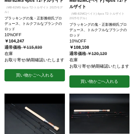
MB-82MS 4pcs T2-トルザイト
MB-82MC(ベイト) 4pcs T2-ト
ルザイト
（MB-82MS 4pcs T2-トルザイト 2025モデ
ル）
（MB-82MC(ベイト) 4pcs T2-トルザイト
プラッキングの鬼・正影雅樹氏プロ
2025モデル）
デュース、トルクフルなブランクの
プラッキングの鬼・正影雅樹氏プロ
ロッド
デュース、トルクフルなブランクの
10%OFF
ロッド
￥104,247
10%OFF
通常価格 ￥115,830
￥108,108
在庫
通常価格 ￥120,120
お取り寄せ/納期確認いたします
在庫
お取り寄せ/納期確認いたします
買い物かごへ入れる
買い物かごへ入れる