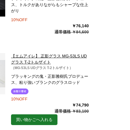
ス、トルクがありながらもシャープな仕上
がり
10%OFF
￥76,140
通常価格 ￥84,600
【エムアイレ】 正影グラス MG-53LS UD
グラス T-2トルザイト
（MG-53LS UDグラス T-2トルザイト）
プラッキングの鬼・正影雅樹氏プロデュー
ス、粘り強いブランクのグラスロッド
10%OFF
￥74,790
通常価格 ￥83,100
買い物かごへ入れる