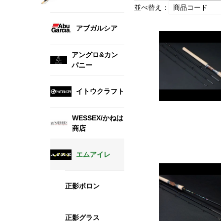
並べ替え：
アブガルシア
アングロ&カン
パニー
イトウクラフト
WESSEX/かねは
商店
エムアイレ
正影ボロン
正影グラス