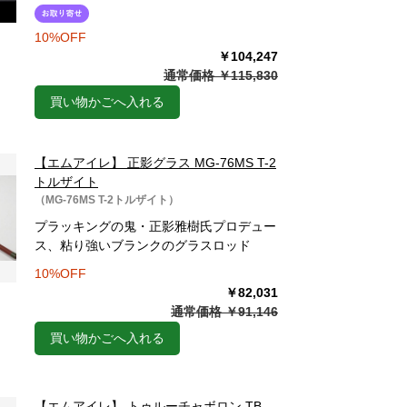
10%OFF
￥104,247
通常価格 ￥115,830
買い物かごへ入れる
【エムアイレ】 正影グラス MG-76MS T-2
トルザイト
（MG-76MS T-2トルザイト）
プラッキングの鬼・正影雅樹氏プロデュー
ス、粘り強いブランクのグラスロッド
10%OFF
￥82,031
通常価格 ￥91,146
買い物かごへ入れる
【エムアイレ】 トゥルーチャボロン TB-