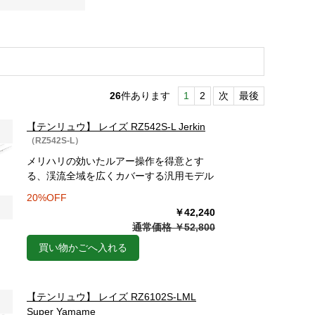
26
件あります
1
2
次
最後
【テンリュウ】 レイズ RZ542S-L Jerkin
（RZ542S-L）
メリハリの効いたルアー操作を得意とす
る、渓流全域を広くカバーする汎用モデル
20%OFF
￥42,240
通常価格 ￥52,800
買い物かごへ入れる
【テンリュウ】 レイズ RZ6102S-LML
Super Yamame