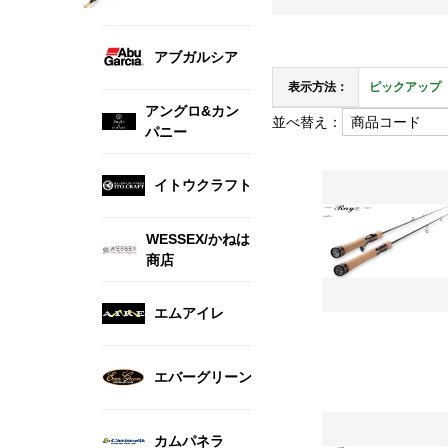
アブガルシア
表示方法：
ピックアップ
アングロ&カン
並べ替え：
パニー
イトウクラフト
WESSEX/かねは
商店
エムアイレ
エバーグリーン
カムパネラ