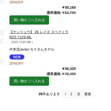
20%OFF
￥50,160
通常価格 ￥62,700
買い物かごへ入れる
【テンリュウ】 26 レイズ スペクトラ
RZS 712S-ML
（RZS 712S-ML）
中本流Jerkin’カスタムモデル
20%OFF
￥56,320
通常価格 ￥70,400
買い物かごへ入れる
26
件あります
1
2
次
最後