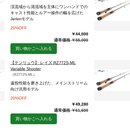
渓流域から清流域を主体にワンハンドでの
キャスト性能とルアー操作の幅を広げた
Jerkinモデル
20%OFF
￥44,000
通常価格 ￥55,000
買い物かごへ入れる
【テンリュウ】 レイズ RZ772S-ML
Variable Shooter
（RZ772S-ML）
遠投性能を磨き上げた、メインストリーム
向け汎用モデル
20%OFF
￥49,280
通常価格 ￥61,600
買い物かごへ入れる