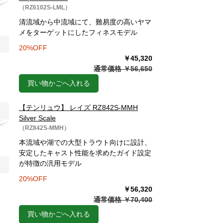
（RZ6102S-LML）
清流域から中流域にて、難易度の高いヤマ
メをターゲットにしたフィネスモデル
20%OFF
￥45,320
通常価格 ￥56,650
買い物かごへ入れる
【テンリュウ】 レイズ RZ842S-MMH
Silver Scale
（RZ842S-MMH）
本流域や湖での大型トラウト向けに設計、
安定したキャスト性能を求めたガイド設定
が特徴の汎用モデル
20%OFF
￥56,320
通常価格 ￥70,400
買い物かごへ入れる