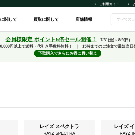
ご利用ガイド
に関して
買取に関して
店舗情報
会員様限定 ポイント5倍セール開催！
7/31(金)～8/9(日)
10,000円以上で送料・代引き手数料無料！
｜
15時までのご注文で最短当日
下取購入でさらにお得に買い替え
レイズ スペクトラ
レイズ 
RAYZ SPECTRA
RAYZ I