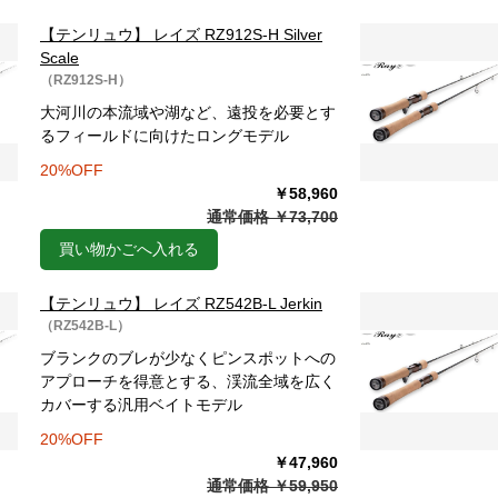
【テンリュウ】 レイズ RZ912S-H Silver
Scale
（RZ912S-H）
大河川の本流域や湖など、遠投を必要とす
るフィールドに向けたロングモデル
20%OFF
￥58,960
通常価格 ￥73,700
買い物かごへ入れる
【テンリュウ】 レイズ RZ542B-L Jerkin
（RZ542B-L）
ブランクのブレが少なくピンスポットへの
アプローチを得意とする、渓流全域を広く
カバーする汎用ベイトモデル
20%OFF
￥47,960
通常価格 ￥59,950