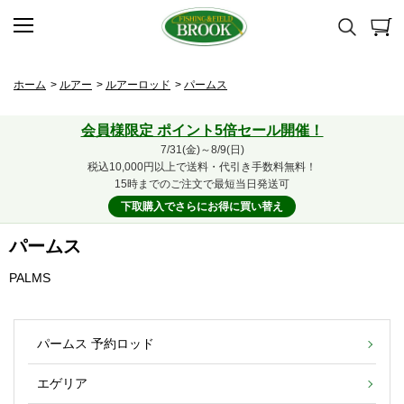
ホーム
>
ルアー
>
ルアーロッド
>
パームス
会員様限定 ポイント5倍セール開催！
7/31(金)～8/9(日)
税込10,000円以上で送料・代引き手数料無料！
15時までのご注文で最短当日発送可
下取購入でさらにお得に買い替え
パームス
PALMS
パームス 予約ロッド
エゲリア