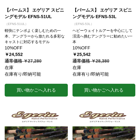
【パームス】 エゲリア スピニ
【パームス】 エゲリア スピニ
ングモデル EFNS-51UL
ングモデル EFNS-53L
（EFNS-51UL）
（EFNS-53L）
軽快にテンポよく楽しむための一
ヘビーウェイトルアーを中心にして
本、アングラーから放たれる多彩な
渓流へ挑むアングラーに勧めたい一
キャストに対応するモデル
本
10%OFF
10%OFF
￥24,552
￥25,542
通常価格 ￥27,280
通常価格 ￥28,380
在庫
在庫
在庫有り/即納可能
在庫有り/即納可能
買い物かごへ入れる
買い物かごへ入れる