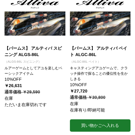
【パームス】 アルティバ スピ
【パームス】 アルティバ ベイ
ニング ALGS-86L
ト ALGC-86L
（ALGS-86L スピニング）
（ALGC-86L ベイト）
ルアーゲームとしてアユを楽しむベ
キャスティングアユゲームで、クラ
ーシックアイテム
ッチ操作で探ることの優位性を生か
10%OFF
しきる
10%OFF
￥26,631
￥27,720
通常価格 ￥29,590
通常価格 ￥30,800
在庫
在庫
ただいま在庫切れです
在庫有り/即納可能
買い物かごへ入れる