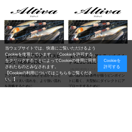
当ウェブサイトでは、快適にご覧いただけるよう
Cookieを使用しています。「Cookieを許可する」
【パームス】 アルティバ スピ
【パームス】 アルティバ ベイ
をクリックすることによってCookieの使用に同意
Cookieを
ニング ALGS-910L+
ト ALGC-910L+
されたものとみなされます。
許可する
（ALGS-910L+ スピニング）
（ALGC-910L+ ベイト）
【Cookieの利用についてはこちらをご覧くださ
アプローチ性能の高さを活かすこと
強い流れの好条件が揃うピンポイン
い。】
で、より太い流れを、より強い流れ
トに着く、大型鮎にダイレクトにア
を攻略するために
プローチするために
10%OFF
10%OFF
￥29,502
￥33,066
通常価格 ￥32,780
通常価格 ￥36,740
在庫
在庫
ただいま在庫切れです
在庫有り/即納可能
買い物かごへ入れる