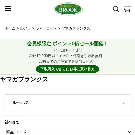
ホーム
>
ルアー
>
ルアーロッド
>
ヤマガブランクス
会員様限定 ポイント5倍セール開催！
7/31(金)～8/9(日)
税込10,000円以上で送料・代引き手数料無料！
15時までのご注文で最短当日発送可
下取購入でさらにお得に買い替え
ヤマガブランクス
ルーパス
並べ替え