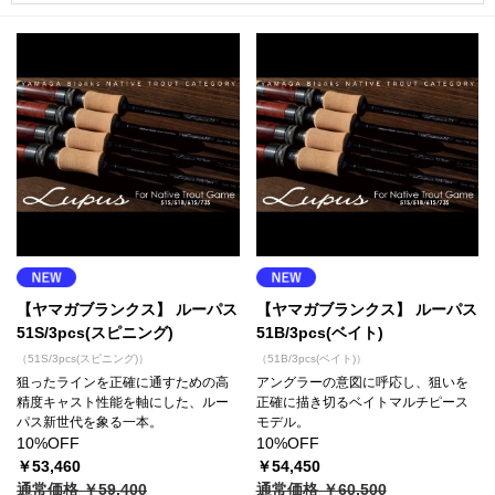
【ヤマガブランクス】 ルーパス
【ヤマガブランクス】 ルーパス
51S/3pcs(スピニング)
51B/3pcs(ベイト)
（51S/3pcs(スピニング)）
（51B/3pcs(ベイト)）
狙ったラインを正確に通すための高
アングラーの意図に呼応し、狙いを
精度キャスト性能を軸にした、ルー
正確に描き切るベイトマルチピース
パス新世代を象る一本。
モデル。
10%OFF
10%OFF
￥53,460
￥54,450
通常価格 ￥59,400
通常価格 ￥60,500