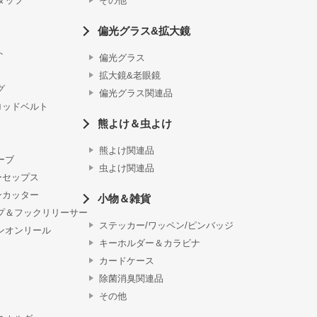
タッフ
その他
偏光グラス&拡大鏡
ト
偏光グラス
拡大鏡&老眼鏡
グ
偏光グラス関連品
ロッドベルト
熊よけ＆虫よけ
熊よけ関連品
ーブ
虫よけ関連品
ーセップス
ンカッター
小物＆雑貨
プ＆フックリリーサー
ステッカー/ワッペン/ピンバッジ
ンオンリール
キーホルダー＆カラビナ
カードケース
除菌消臭関連品
その他