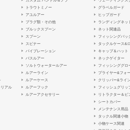
カスタム ハンドル＆ノブ
ウェーディングス
トラウトミノー
グラベルガード
アユルアー
ヒップガード
プラグ類・その他
ランディングネッ
ブルックスプーン
ネット関連品
スプーン
フィッシングバッ
スピナー
タックルケース&
バイブレーション
キャップ＆ハット
バスルアー
ネックゲイター
ソルトウォータールアー
フィッシンググロ
ルアーライン
プライヤー&フォ
ル
ルアーケース
クリッパー&ライ
テリアル
ルアーフック
フィッシュグリッ
ルアーアクセサリー
リトラクター＆ピ
シートカバー
メンテナンス用品
タックル関連小物
小物ケース関連