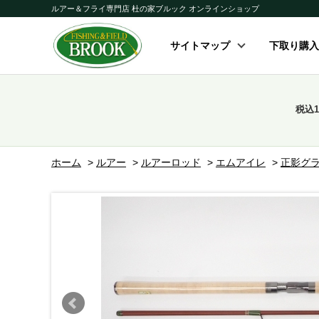
ルアー＆フライ専門店 杜の家ブルック オンラインショップ
サイトマップ
下取り購入
税込
ホーム
>
ルアー
>
ルアーロッド
>
エムアイレ
>
正影グ