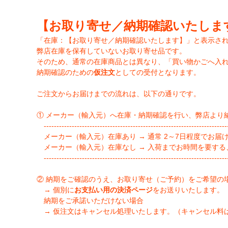
【お取り寄せ／納期確認いたしま
「在庫：【お取り寄せ／納期確認いたします】」と表示さ
弊店在庫を保有していないお取り寄せ品です。
そのため、通常の在庫商品とは異なり、「買い物かごへ入
納期確認のための
仮注文
としての受付となります。
ご注文からお届けまでの流れは、以下の通りです。
① メーカー（輸入元）へ在庫・納期確認を行い、弊店より
-------------------------------------------------------------------------
メーカー（輸入元）在庫あり → 通常 2～7日程度でお届
メーカー（輸入元）在庫なし → 入荷までお時間を要する
-------------------------------------------------------------------------
② 納期をご確認のうえ、お取り寄せ（ご予約）をご希望の
→ 個別に
お支払い用の決済ページ
をお送りいたします。
納期をご承諾いただけない場合
→ 仮注文はキャンセル処理いたします。（キャンセル料