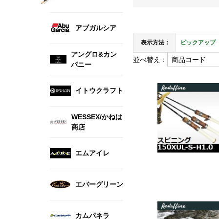
アブガルシア
表示方法：
ピックアップ
アングロ&カン
並べ替え：
パニー
イトウクラフト
WESSEX/かねは
商店
エムアイレ
エバーグリーン
カムパネラ