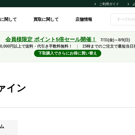
ご利用ガイド
に関して
買取に関して
店舗情報
会員様限定 ポイント5倍セール開催！
7/31(金)～8/9(日)
10,000円以上で送料・代引き手数料無料！
｜
15時までのご注文で最短当日
下取購入でさらにお得に買い替え
ァイン
ム