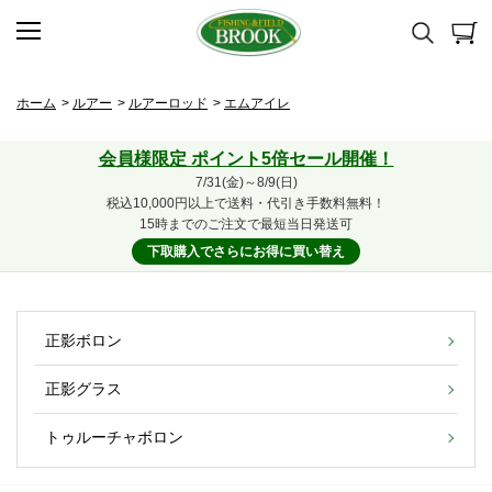
ホーム
>
ルアー
>
ルアーロッド
>
エムアイレ
会員様限定 ポイント5倍セール開催！
7/31(金)～8/9(日)
税込10,000円以上で送料・代引き手数料無料！
15時までのご注文で最短当日発送可
下取購入でさらにお得に買い替え
正影ボロン
正影グラス
トゥルーチャボロン