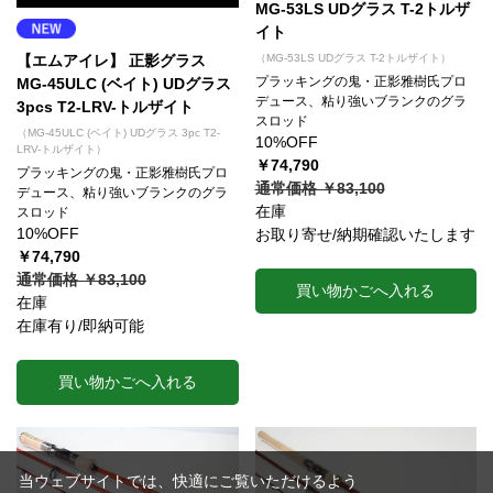
MG-53LS UDグラス T-2トルザ
イト
【エムアイレ】 正影グラス
（MG-53LS UDグラス T-2トルザイト）
プラッキングの鬼・正影雅樹氏プロ
MG-45ULC (ベイト) UDグラス
デュース、粘り強いブランクのグラ
3pcs T2-LRV-トルザイト
スロッド
（MG-45ULC (ベイト) UDグラス 3pc T2-
10%OFF
LRV-トルザイト）
￥74,790
プラッキングの鬼・正影雅樹氏プロ
通常価格 ￥83,100
デュース、粘り強いブランクのグラ
在庫
スロッド
10%OFF
お取り寄せ/納期確認いたします
￥74,790
通常価格 ￥83,100
買い物かごへ入れる
在庫
在庫有り/即納可能
買い物かごへ入れる
当ウェブサイトでは、快適にご覧いただけるよう