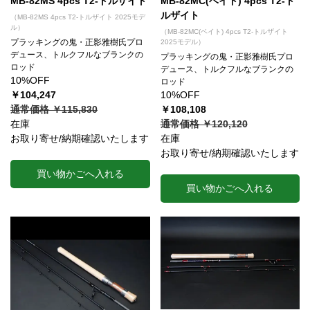
MB-82MS 4pcs T2-トルザイト
MB-82MC(ベイト) 4pcs T2-ト
ルザイト
（MB-82MS 4pcs T2-トルザイト 2025モデ
ル）
（MB-82MC(ベイト) 4pcs T2-トルザイト
プラッキングの鬼・正影雅樹氏プロ
2025モデル）
デュース、トルクフルなブランクの
プラッキングの鬼・正影雅樹氏プロ
ロッド
デュース、トルクフルなブランクの
10%OFF
ロッド
￥104,247
10%OFF
通常価格 ￥115,830
￥108,108
在庫
通常価格 ￥120,120
お取り寄せ/納期確認いたします
在庫
お取り寄せ/納期確認いたします
買い物かごへ入れる
買い物かごへ入れる