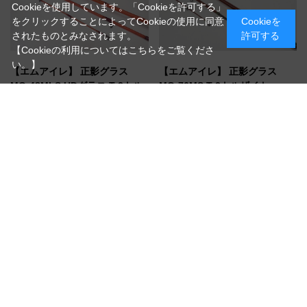
Cookieを使用しています。「Cookieを許可する」
をクリックすることによってCookieの使用に同意
Cookieを
されたものとみなされます。
許可する
【Cookieの利用についてはこちらをご覧くださ
い。】
【エムアイレ】 正影グラス
【エムアイレ】 正影グラス
MG-48MLS UDグラス T-2トル
MG-76MS T-2トルザイト
ザイト
（MG-76MS T-2トルザイト）
プラッキングの鬼・正影雅樹氏プロ
（MG-48MLS UDグラス T-2トルザイト）
デュース、粘り強いブランクのグラ
プラッキングの鬼・正影雅樹氏プロ
スロッド
デュース、粘り強いブランクのグラ
10%OFF
スロッド
10%OFF
￥82,031
￥74,536
通常価格 ￥91,146
通常価格 ￥82,818
在庫
在庫
お取り寄せ/納期確認いたします
在庫有り/即納可能
買い物かごへ入れる
買い物かごへ入れる