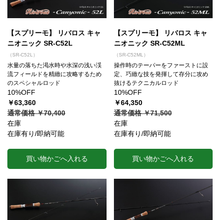
【スプリーモ】 リバロス キャ
【スプリーモ】 リバロス キャ
ニオニック SR-C52L
ニオニック SR-C52ML
（SR-C52L）
（SR-C52ML）
水量の落ちた渇水時や水深の浅い渓
操作時のテーパーをファーストに設
流フィールドを精緻に攻略するため
定、巧緻な技を発揮して存分に攻め
のスペシャルロッド
抜けるテクニカルロッド
10%OFF
10%OFF
￥63,360
￥64,350
通常価格 ￥70,400
通常価格 ￥71,500
在庫
在庫
在庫有り/即納可能
在庫有り/即納可能
買い物かごへ入れる
買い物かごへ入れる