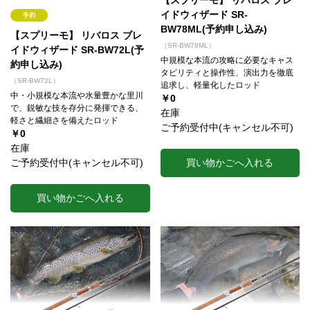
【スプリーモ】 リバロス ブレ
イドウィザード SR-
BW78ML(予約申し込み)
【スプリーモ】 リバロス ブレ
（SR-BW78ML）
イドウィザード SR-BW72L(予
中規模な本流の攻略に必要なキャス
約申し込み)
タビリティと操作性、演出力を徹底
（SR-BW72L）
追求し、軽量化したロッド
中・小規模な本流や水量豊かな里川
￥0
で、鋭敏な技を存分に発揮できる、
在庫
軽さと繊細さを備えたロッド
ご予約受付中(キャンセル不可)
￥0
在庫
ご予約受付中(キャンセル不可)
買い物かごへ入れる
買い物かごへ入れる