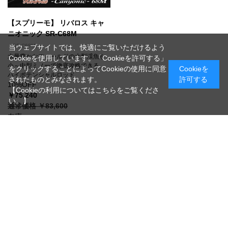
【スプリーモ】 リバロス キャ
ニオニック SR-C68M
（SR-C68M）
当ウェブサイトでは、快適にご覧いただけるよう
水量豊かなフィールドの大型渓魚を
Cookieを使用しています。「Cookieを許可する」
小～中型ミノーで徹底攻略できる、
をクリックすることによってCookieの使用に同意
Cookieを
ハイポテンシャルロッド
されたものとみなされます。
許可する
10%OFF
【Cookieの利用についてはこちらをご覧くださ
￥75,240
い。】
通常価格 ￥83,600
在庫
ただいま在庫切れです
[1～11件]
11
件あります