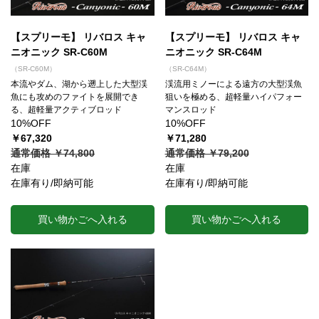
【スプリーモ】 リバロス キャ
【スプリーモ】 リバロス キャ
ニオニック SR-C60M
ニオニック SR-C64M
（SR-C60M）
（SR-C64M）
本流やダム、湖から遡上した大型渓
渓流用ミノーによる遠方の大型渓魚
魚にも攻めのファイトを展開でき
狙いを極める、超軽量ハイパフォー
る、超軽量アクティブロッド
マンスロッド
10%OFF
10%OFF
￥67,320
￥71,280
通常価格 ￥74,800
通常価格 ￥79,200
在庫
在庫
在庫有り/即納可能
在庫有り/即納可能
買い物かごへ入れる
買い物かごへ入れる