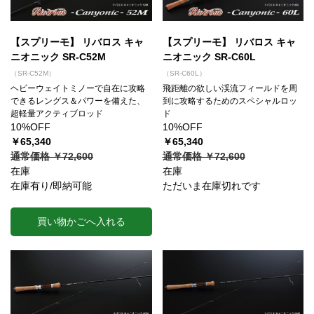
【スプリーモ】 リバロス キャ
【スプリーモ】 リバロス キャ
ニオニック SR-C52M
ニオニック SR-C60L
（SR-C52M）
（SR-C60L）
ヘビーウェイトミノーで自在に攻略
飛距離の欲しい渓流フィールドを周
できるレングス＆パワーを備えた、
到に攻略するためのスペシャルロッ
超軽量アクティブロッド
ド
10%OFF
10%OFF
￥65,340
￥65,340
通常価格 ￥72,600
通常価格 ￥72,600
在庫
在庫
在庫有り/即納可能
ただいま在庫切れです
買い物かごへ入れる