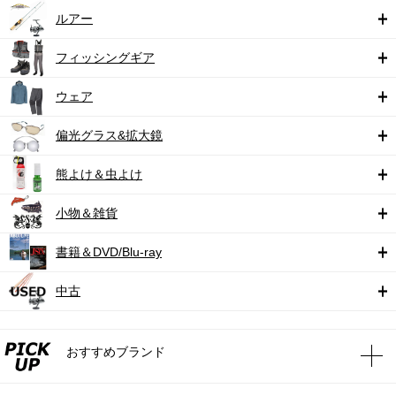
ルアー
フィッシングギア
ウェア
偏光グラス&拡大鏡
熊よけ＆虫よけ
小物＆雑貨
書籍＆DVD/Blu-ray
中古
おすすめブランド