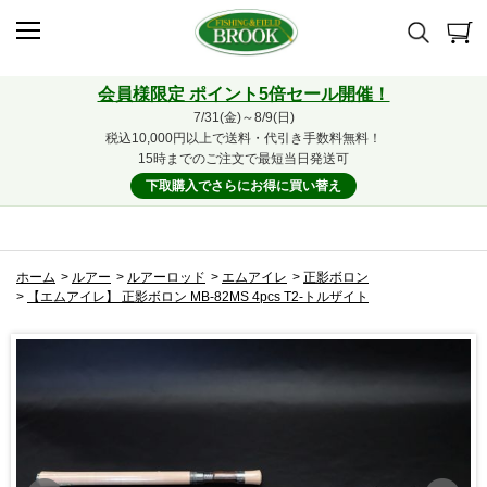
会員様限定 ポイント5倍セール開催！
7/31(金)～8/9(日)
税込10,000円以上で送料・代引き手数料無料！
15時までのご注文で最短当日発送可
下取購入でさらにお得に買い替え
ホーム
>
ルアー
>
ルアーロッド
>
エムアイレ
>
正影ボロン
>
【エムアイレ】 正影ボロン MB-82MS 4pcs T2-トルザイト