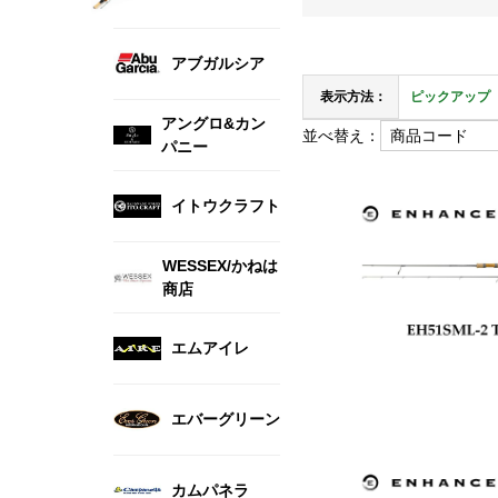
アブガルシア
表示方法：
ピックアップ
アングロ&カン
並べ替え：
パニー
イトウクラフト
WESSEX/かねは
商店
エムアイレ
エバーグリーン
カムパネラ