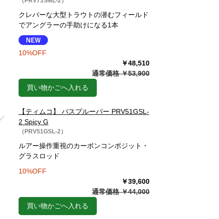
（PRV73SML-2）
クレバーな大型トラウトの潜むフィールド
でアングラーの手助けになる1本
10%OFF
￥48,510
通常価格 ￥53,900
買い物かごへ入れる
【ティムコ】 パスプルーバー PRV51GSL-
2 Spicy G
（PRV51GSL-2）
ルアー操作重視のカーボンコンポジット・
グラスロッド
10%OFF
￥39,600
通常価格 ￥44,000
買い物かごへ入れる