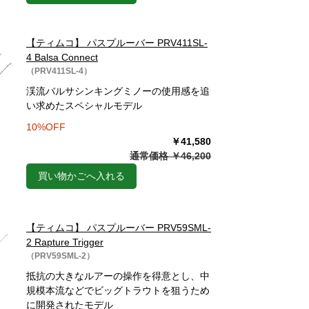
【ティムコ】 パスプルーバー PRV411SL-
4 Balsa Connect
（PRV411SL-4）
渓流バルサシンキングミノーの使用感を追
い求めたスペシャルモデル
10%OFF
￥41,580
通常価格 ￥46,200
買い物かごへ入れる
【ティムコ】 パスプルーバー PRV59SML-
2 Rapture Trigger
（PRV59SML-2）
抵抗の大きなルアーの操作を得意とし、中
規模本流などでビッグトラウトを狙うため
に開発されたモデル