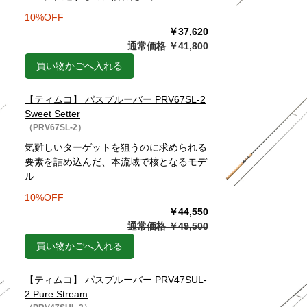
10%OFF
￥37,620
通常価格 ￥41,800
買い物かごへ入れる
【ティムコ】 パスプルーバー PRV67SL-2
Sweet Setter
（PRV67SL-2）
気難しいターゲットを狙うのに求められる
要素を詰め込んだ、本流域で核となるモデ
ル
10%OFF
￥44,550
通常価格 ￥49,500
買い物かごへ入れる
【ティムコ】 パスプルーバー PRV47SUL-
2 Pure Stream