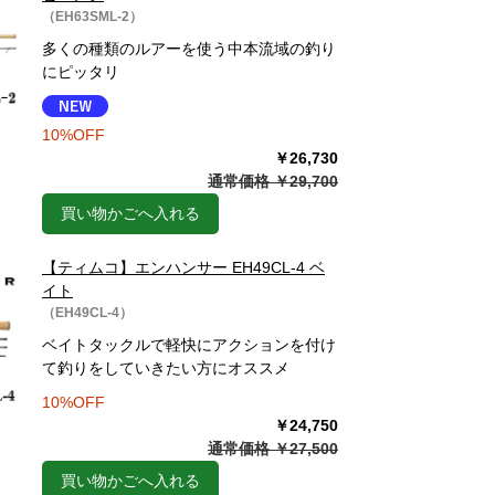
（EH63SML-2）
多くの種類のルアーを使う中本流域の釣り
にピッタリ
10%OFF
￥26,730
通常価格 ￥29,700
買い物かごへ入れる
【ティムコ】エンハンサー EH49CL-4 ベ
イト
（EH49CL-4）
ベイトタックルで軽快にアクションを付け
て釣りをしていきたい方にオススメ
10%OFF
￥24,750
通常価格 ￥27,500
買い物かごへ入れる