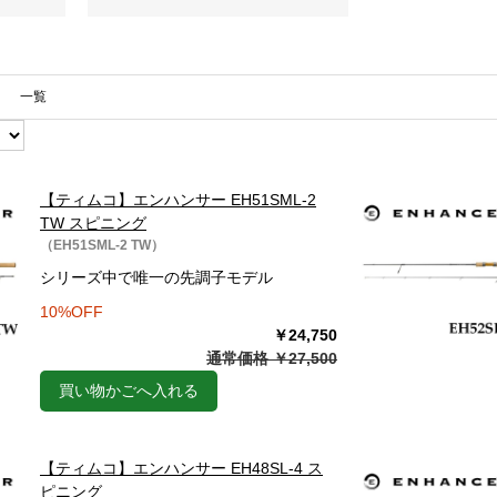
一覧
【ティムコ】エンハンサー EH51SML-2
TW スピニング
（EH51SML-2 TW）
シリーズ中で唯一の先調子モデル
10%OFF
￥24,750
通常価格 ￥27,500
買い物かごへ入れる
【ティムコ】エンハンサー EH48SL-4 ス
ピニング