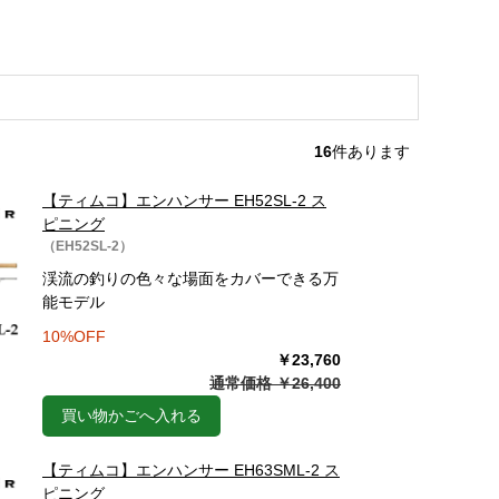
16
件あります
【ティムコ】エンハンサー EH52SL-2 ス
ピニング
（EH52SL-2）
渓流の釣りの色々な場面をカバーできる万
能モデル
10%OFF
￥23,760
通常価格 ￥26,400
買い物かごへ入れる
【ティムコ】エンハンサー EH63SML-2 ス
ピニング