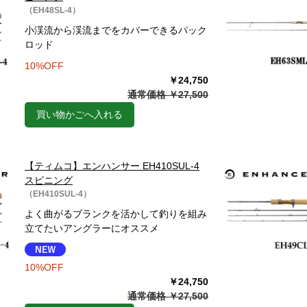
（EH48SL-4）
小渓流から渓流までをカバーできるパック
ロッド
10%OFF
￥24,750
通常価格 ￥27,500
買い物かごへ入れる
【ティムコ】エンハンサー EH410SUL-4
スピニング
（EH410SUL-4）
よく曲がるブランクを活かして釣りを組み
立てたいアングラーにオススメ
10%OFF
￥24,750
通常価格 ￥27,500