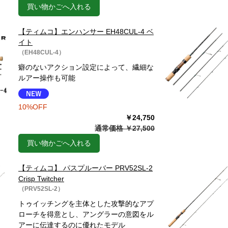
買い物かごへ入れる
【ティムコ】エンハンサー EH48CUL-4 ベ
イト
（EH48CUL-4）
癖のないアクション設定によって、繊細な
ルアー操作も可能
10%OFF
￥24,750
通常価格 ￥27,500
買い物かごへ入れる
【ティムコ】 パスプルーバー PRV52SL-2
Crisp Twitcher
（PRV52SL-2）
トゥイッチングを主体とした攻撃的なアプ
ローチを得意とし、アングラーの意図をル
アーに伝達するのに優れたモデル