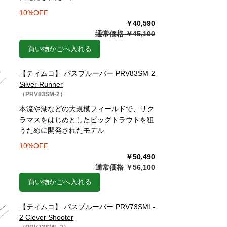
10%OFF
￥40,590
通常価格 ￥45,100
買い物かごへ入れる
【ティムコ】 パスプルーバー PRV83SM-2
Silver Runner
（PRV83SM-2）
本流や湖などの大規模フィールドで、サク
ラマスをはじめとしたビッグトラウトを狙
うために開発されたモデル
10%OFF
￥50,490
通常価格 ￥56,100
買い物かごへ入れる
【ティムコ】 パスプルーバー PRV73SML-
2 Clever Shooter