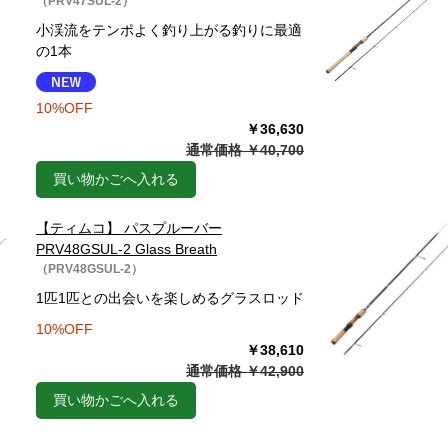
（PRV47SUL-2）
小渓流をテンポよく釣り上がる釣りに最適
の1本
10%OFF
￥36,630
通常価格 ￥40,700
買い物かごへ入れる
【ティムコ】 パスプルーバー
PRV48GSUL-2 Glass Breath
（PRV48GSUL-2）
1匹1匹との出会いを楽しめるグラスロッド
10%OFF
￥38,610
通常価格 ￥42,900
買い物かごへ入れる