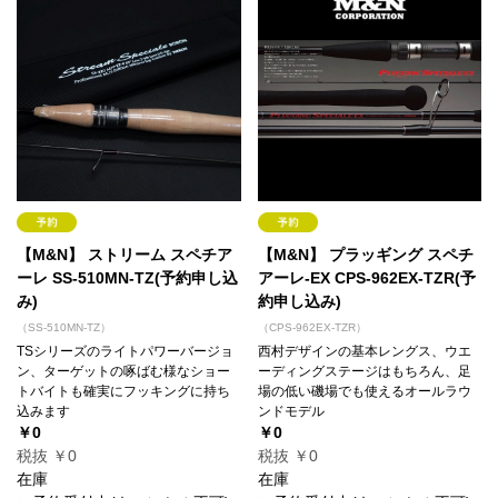
【M&N】 ストリーム スペチア
【M&N】 プラッギング スペチ
ーレ SS-510MN-TZ(予約申し込
アーレ-EX CPS-962EX-TZR(予
み)
約申し込み)
（SS-510MN-TZ）
（CPS-962EX-TZR）
TSシリーズのライトパワーバージョ
西村デザインの基本レングス、ウエ
ン、ターゲットの啄ばむ様なショー
ーディングステージはもちろん、足
トバイトも確実にフッキングに持ち
場の低い磯場でも使えるオールラウ
込みます
ンドモデル
￥0
￥0
税抜 ￥0
税抜 ￥0
在庫
在庫