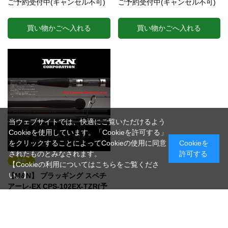
ご予約受付中(キャンセル不可)
ご予約受付中(キャンセル不可)
買い物かごへ入れる
買い物かごへ入れる
当ウェブサイトでは、快適にご覧いただけるよう
Cookieを使用しています。「Cookieを許可する」
をクリックすることによってCookieの使用に同意
Cookieを
されたものとみなされます。
許可する
【Cookieの利用についてはこちらをご覧くださ
い。】
【M&N】 プラッギング スペチ
アーレ-EX CPS-102EX-TZR(予
約申し込み)
（CPS-102EX-TZR）
磯マルスペシャル、強風時にも振り