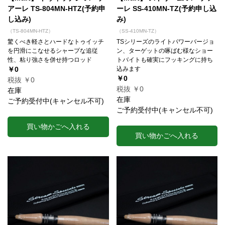
アーレ TS-804MN-HTZ(予約申
ーレ SS-410MN-TZ(予約申し込
し込み)
み)
（TS-804MN-HTZ）
（SS-410MN-TZ）
驚くべき軽さとハードなトゥイッチ
TSシリーズのライトパワーバージョ
を円滑にこなせるシャープな追従
ン、ターゲットの啄ばむ様なショー
性、粘り強さを併せ持つロッド
トバイトも確実にフッキングに持ち
￥0
込みます
￥0
税抜 ￥0
税抜 ￥0
在庫
在庫
ご予約受付中(キャンセル不可)
ご予約受付中(キャンセル不可)
買い物かごへ入れる
買い物かごへ入れる