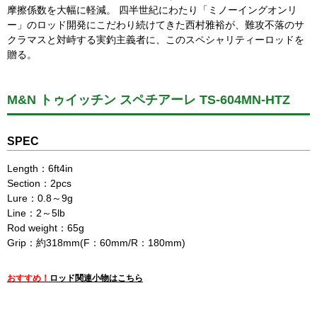
摩擦係数を大幅に軽減。 四半世紀にわたり「ミノーイングオンリ
ー」のロッド開発にこだわり続けてきた西村雅裕が、難攻不落のサ
クラマスと対峙する実釣主義者に、このスペシャリティーロッドを
贈る。
M&N トゥイッチン スペチアーレ TS-604MN-HTZ
SPEC
Length：6ft4in
Section：2pcs
Lure：0.8～9g
Line：2～5lb
Rod weight：65g
Grip：約318mm(F：60mm/R：180mm)
おすすめ！
ロッド関連小物はこちら