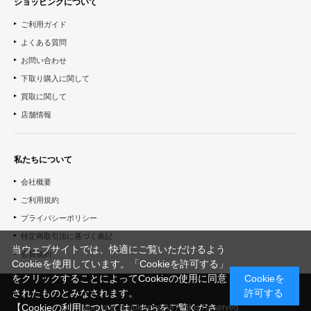
ショッピングについて
ご利用ガイド
よくある質問
お問い合わせ
下取り購入に関して
買取に関して
店舗情報
私たちについて
会社概要
ご利用規約
プライバシーポリシー
特定商取引法に基づく表記
当ウェブサイトでは、快適にご覧いただけるよう
会員規約
Cookieを使用しています。「Cookieを許可する」
をクリックすることによってCookieの使用に同意
Cookieを
されたものとみなされます。
許可する
【Cookieの利用についてはこちらをご覧くださ
© "Morinoie_Brook.com" All Rights Reserved.