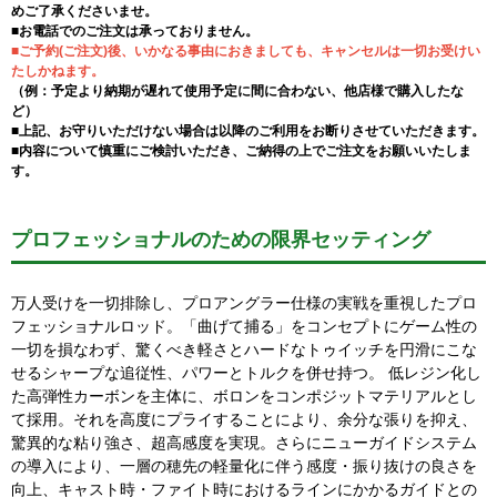
めご了承くださいませ。
■お電話でのご注文は承っておりません。
■ご予約(ご注文)後、いかなる事由におきましても、キャンセルは一切お受けい
たしかねます。
（例：予定より納期が遅れて使用予定に間に合わない、他店様で購入したな
ど）
■上記、お守りいただけない場合は以降のご利用をお断りさせていただきます。
■内容について慎重にご検討いただき、ご納得の上でご注文をお願いいたしま
す。
プロフェッショナルのための限界セッティング
万人受けを一切排除し、プロアングラー仕様の実戦を重視したプロ
フェッショナルロッド。「曲げて捕る」をコンセプトにゲーム性の
一切を損なわず、驚くべき軽さとハードなトゥイッチを円滑にこな
せるシャープな追従性、パワーとトルクを併せ持つ。 低レジン化し
た高弾性カーボンを主体に、ボロンをコンポジットマテリアルとし
て採用。それを高度にプライすることにより、余分な張りを抑え、
驚異的な粘り強さ、超高感度を実現。さらにニューガイドシステム
の導入により、一層の穂先の軽量化に伴う感度・振り抜けの良さを
向上、キャスト時・ファイト時におけるラインにかかるガイドとの