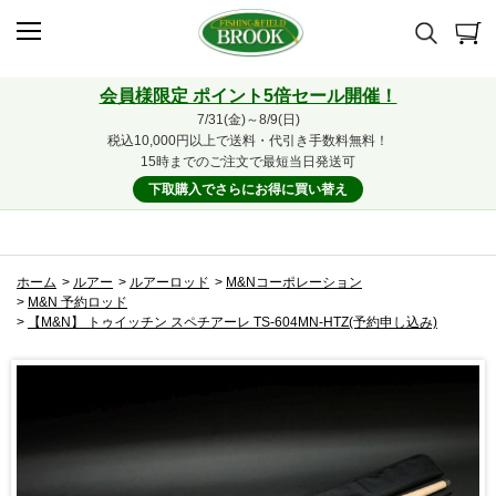
会員様限定 ポイント5倍セール開催！
7/31(金)～8/9(日)
税込10,000円以上で送料・代引き手数料無料！
15時までのご注文で最短当日発送可
下取購入でさらにお得に買い替え
ホーム
>
ルアー
>
ルアーロッド
>
M&Nコーポレーション
>
M&N 予約ロッド
>
【M&N】 トゥイッチン スペチアーレ TS-604MN-HTZ(予約申し込み)