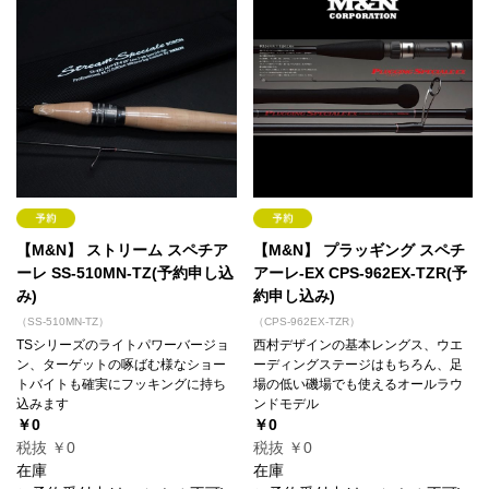
【M&N】 ストリーム スペチア
【M&N】 プラッギング スペチ
ーレ SS-510MN-TZ(予約申し込
アーレ-EX CPS-962EX-TZR(予
み)
約申し込み)
（SS-510MN-TZ）
（CPS-962EX-TZR）
TSシリーズのライトパワーバージョ
西村デザインの基本レングス、ウエ
ン、ターゲットの啄ばむ様なショー
ーディングステージはもちろん、足
トバイトも確実にフッキングに持ち
場の低い磯場でも使えるオールラウ
込みます
ンドモデル
￥0
￥0
税抜 ￥0
税抜 ￥0
在庫
在庫