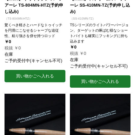
アーレ TS-804MN-HTZ(予約申
ーレ SS-410MN-TZ(予約申し込
し込み)
み)
（TS-804MN-HTZ）
（SS-410MN-TZ）
驚くべき軽さとハードなトゥイッチ
TSシリーズのライトパワーバージョ
を円滑にこなせるシャープな追従
ン、ターゲットの啄ばむ様なショー
性、粘り強さを併せ持つロッド
トバイトも確実にフッキングに持ち
￥0
込みます
￥0
税抜 ￥0
税抜 ￥0
在庫
在庫
ご予約受付中(キャンセル不可)
ご予約受付中(キャンセル不可)
買い物かごへ入れる
買い物かごへ入れる