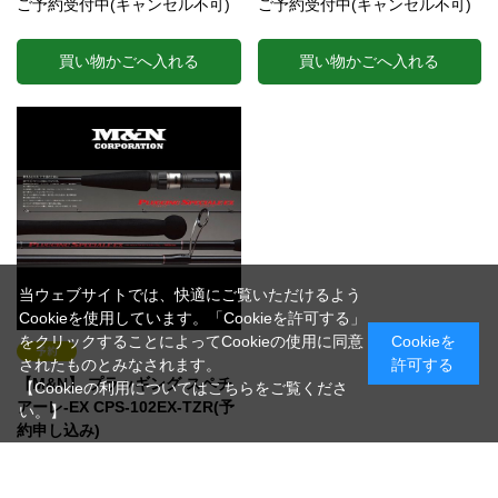
ご予約受付中(キャンセル不可)
ご予約受付中(キャンセル不可)
買い物かごへ入れる
買い物かごへ入れる
当ウェブサイトでは、快適にご覧いただけるよう
Cookieを使用しています。「Cookieを許可する」
をクリックすることによってCookieの使用に同意
Cookieを
されたものとみなされます。
許可する
【M&N】 プラッギング スペチ
【Cookieの利用についてはこちらをご覧くださ
アーレ-EX CPS-102EX-TZR(予
い。】
約申し込み)
（CPS-102EX-TZR）
磯マルスペシャル、強風時にも振り