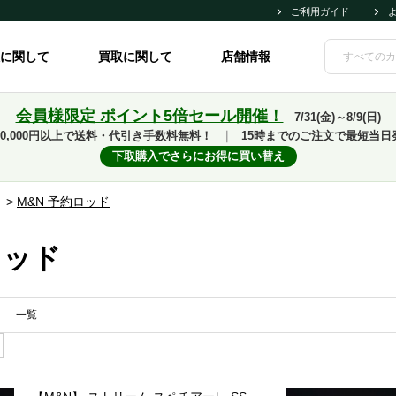
ご利用ガイド
に関して
買取に関して
店舗情報
会員様限定 ポイント5倍セール開催！
7/31(金)～8/9(日)
10,000円以上で送料・代引き手数料無料！
｜
15時までのご注文で最短当日
下取購入でさらにお得に買い替え
>
M&N 予約ロッド
ロッド
一覧