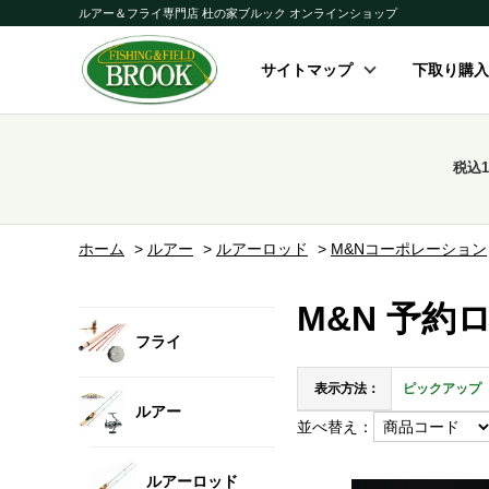
ルアー＆フライ専門店 杜の家ブルック オンラインショップ
サイトマップ
下取り購入
税込
ホーム
>
ルアー
>
ルアーロッド
>
M&Nコーポレーション
M&N 予約
フライ
表示方法：
ピックアップ
ルアー
並べ替え：
ルアーロッド