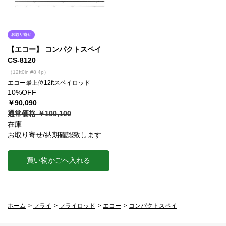
【エコー】 コンパクトスペイ
CS-8120
（12ft0in #8 4p）
エコー最上位12ftスペイロッド
10%OFF
￥90,090
通常価格 ￥100,100
在庫
お取り寄せ/納期確認致します
買い物かごへ入れる
ホーム
>
フライ
>
フライロッド
>
エコー
>
コンパクトスペイ