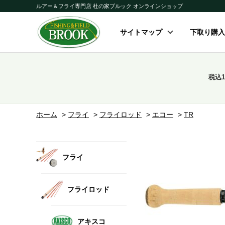
ルアー＆フライ専門店 杜の家ブルック オンラインショップ
サイトマップ
下取り購入
税込
ホーム
>
フライ
>
フライロッド
>
エコー
>
TR
フライ
フライロッド
アキスコ