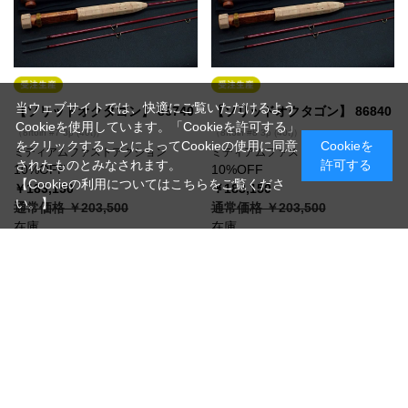
当ウェブサイトでは、快適にご覧いただけるよう
【ソリッドオクタゴン】 86740
【ソリッドオクタゴン】 86840
Cookieを使用しています。「Cookieを許可する」
（8ft6in #7 3p (40t)）
（8ft6in #8 3p (40t)）
をクリックすることによってCookieの使用に同意
Cookieを
ミディアムファストアクション
ミディアムファストアクション
されたものとみなされます。
許可する
10%OFF
10%OFF
【Cookieの利用についてはこちらをご覧くださ
￥183,150
￥183,150
い。】
通常価格 ￥203,500
通常価格 ￥203,500
在庫
在庫
受注生産納期2ー３か月
受注生産納期2ー３か月
買い物かごへ入れる
買い物かごへ入れる
[1～14件]
14
件あります