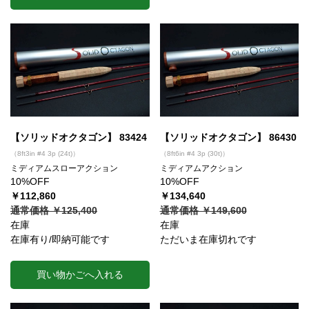
【ソリッドオクタゴン】 83424
【ソリッドオクタゴン】 86430
（8ft3in #4 3p (24t)）
（8ft6in #4 3p (30t)）
ミディアムスローアクション
ミディアムアクション
10%OFF
10%OFF
￥112,860
￥134,640
通常価格 ￥125,400
通常価格 ￥149,600
在庫
在庫
在庫有り/即納可能です
ただいま在庫切れです
買い物かごへ入れる