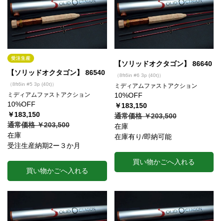
【ソリッドオクタゴン】 86640
【ソリッドオクタゴン】 86540
（8ft6in #6 3p (40t)）
（8ft6in #5 3p (40t)）
ミディアムファストアクション
ミディアムファストアクション
10%OFF
10%OFF
￥183,150
￥183,150
通常価格 ￥203,500
通常価格 ￥203,500
在庫
在庫
在庫有り/即納可能
受注生産納期2ー３か月
買い物かごへ入れる
買い物かごへ入れる