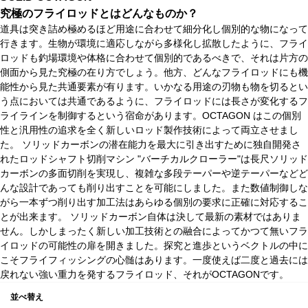
究極のフライロッドとはどんなものか？
道具は突き詰め極めるほど用途に合わせて細分化し個別的な物になって
行きます。生物が環境に適応しながら多様化し拡散したように、フライ
ロッドも釣場環境や体格に合わせて個別的であるべきで、それは片方の
側面から見た究極の在り方でしょう。他方、どんなフライロッドにも機
能性から見た共通要素が有ります。いかなる用途の刃物も物を切るとい
う点においては共通であるように、フライロッドには長さが変化するフ
ライラインを制御するという宿命があります。OCTAGON はこの個別
性と汎用性の追求を全く新しいロッド製作技術によって両立させまし
た。 ソリッドカーボンの潜在能力を最大に引き出すために独自開発さ
れたロッドシャフト切削マシン "バーチカルクローラー"は長尺ソリッド
カーボンの多面切削を実現し、複雑な多段テーパーや逆テーパーなどど
んな設計であっても削り出すことを可能にしました。また数値制御しな
がら一本ずつ削り出す加工法はあらゆる個別の要求に正確に対応するこ
とが出来ます。 ソリッドカーボン自体は決して最新の素材ではありま
せん。しかしまったく新しい加工技術との融合によってかつて無いフラ
イロッドの可能性の扉を開きました。探究と進歩というベクトルの中に
こそフライフィッシングの心髄はあります。一度使えば二度と過去には
戻れない強い重力を発するフライロッド、それがOCTAGONです。
並べ替え