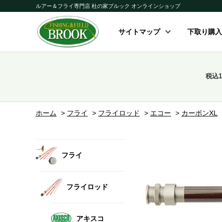
ルアー＆フライ専門店 杜の家ブルック オンラインショップ
サイトマップ
下取り購入
税込
ホーム
>
フライ
>
フライロッド
>
エコー
>
カーボンXL
フライ
フライロッド
アキスコ