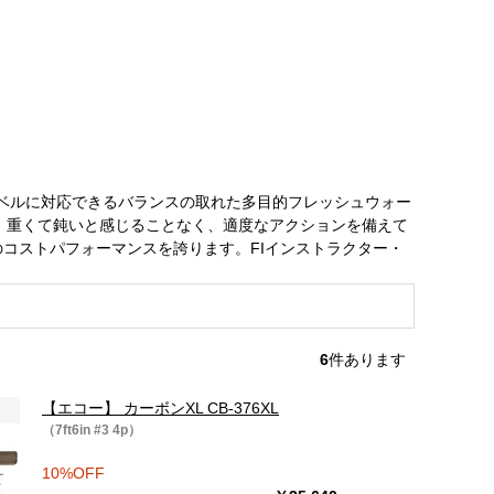
ベルに対応できるバランスの取れた多目的フレッシュウォー
、重くて鈍いと感じることなく、適度なアクションを備えて
コストパフォーマンスを誇ります。FIインストラクター・
6
件あります
【エコー】 カーボンXL CB-376XL
（7ft6in #3 4p）
10%OFF