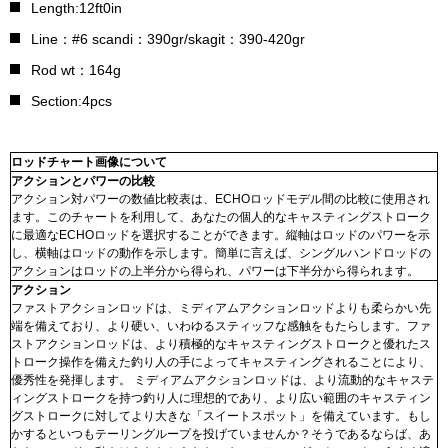
Length:12ft0in
Line：#6 scandi：390gr/skagit：390-420gr
Rod wt：164g
Section:4pcs
ロッドチャート画像について
アクションとパワーの比較
アクション対パワーの数値比較表は、ECHOロッドモデル間の比較に使用され
ます。このチャートを利用して、あなたの個人的なキャスティングストローク
に最適なECHOロッドを選択することができます。縦軸はロッドのパワーを示
し、横軸はロッドの動作を示します。簡単に言えば、シングルハンドロッドの
アクションはロッドの上半分から得られ、パワーは下半分から得られます。
アクション
ファストアクションロッドは、ミディアムアクションロッドよりも柔らかい先
端を備えており、より硬い、いわゆるスティッフな感触をもたらします。ファ
ストアクションロッドは、より積極的なキャスティングストロークと優れたス
トローク操作を備えた釣り人の手によってキャスティングされることにより、
優秀性を発揮します。 ミディアムアクションロッドは、より流動的なキャステ
ィングストロークを持つ釣り人に理想的であり、より広い範囲のキャスティン
グストロークに対してより大きな「スイートスポット」を備えています。もし
かするといつもテーリングループを投げていませんか？そうであるならば、あ