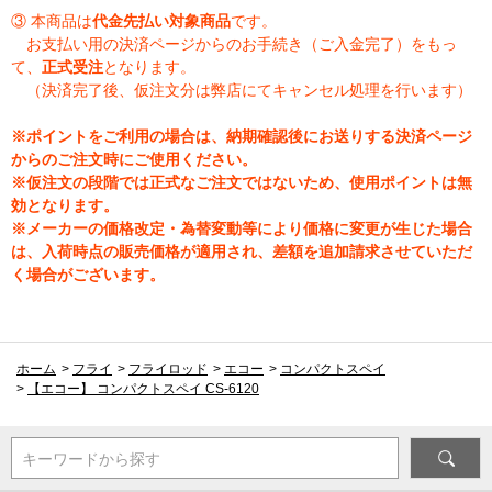
③ 本商品は
代金先払い対象商品
です。
お支払い用の決済ページからのお手続き（ご入金完了）をもっ
て、
正式受注
となります。
（決済完了後、仮注文分は弊店にてキャンセル処理を行います）
※ポイントをご利用の場合は、納期確認後にお送りする決済ページ
からのご注文時にご使用ください。
※仮注文の段階では正式なご注文ではないため、使用ポイントは無
効となります。
※メーカーの価格改定・為替変動等により価格に変更が生じた場合
は、入荷時点の販売価格が適用され、差額を追加請求させていただ
く場合がございます。
ホーム
>
フライ
>
フライロッド
>
エコー
>
コンパクトスペイ
>
【エコー】 コンパクトスペイ CS-6120
キーワードから探す