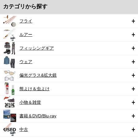
カテゴリから探す
フライ
ルアー
フィッシングギア
ウェア
偏光グラス&拡大鏡
熊よけ＆虫よけ
小物＆雑貨
書籍＆DVD/Blu-ray
中古