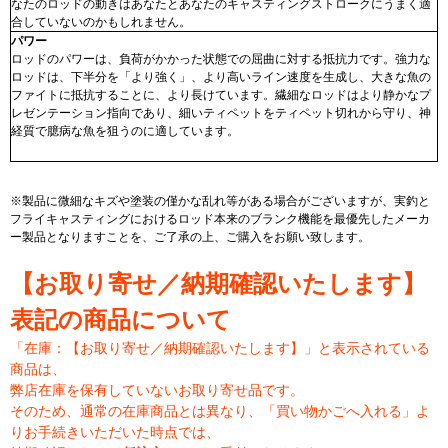
なたのロッドの動きはあなたとあなたのキャスティングストロークにうまく適
合していないのかもしれません。
パワー
ロッドのパワーは、負荷がかかった状態での屈曲に対する抵抗力です。強力な
ロッドは、下半分を「より強く」、より高いライン速度を生成し、大きな魚の
ファイトに抵抗することに、より長けています。繊細なロッドはより静かなプ
レゼンテーション指向であり、細いティペットをティペット切れから守り、神
経質で臆病な魚を狙うのに適しています。
※製品に微細なキズや塗装の僅かな乱れ等がある場合がございますが、実釣と
フライキャスティングにおけるロッド本来のブランク機能を最優先したメーカ
ー製品となりますことを、ご了承の上、ご購入をお願い致します。
【お取り寄せ／納期確認いたします】
表記の商品について
「在庫：【お取り寄せ／納期確認いたします】」と表示されている
商品は、
弊店在庫を保有していないお取り寄せ品です。
そのため、通常の在庫商品とは異なり、「買い物かごへ入れる」よ
りお手続きいただいた時点では、