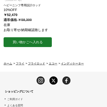
（10ft0in #7 4p）
ヘビーニンフ専用設計ロッド
10%OFF
￥52,470
通常価格 ￥58,300
在庫
お取り寄せ/納期確認致します
買い物かごへ入れる
ホーム
>
フライ
>
フライロッド
>
エコー
>
インディケーター
ショッピングについて
ご利用ガイド
よくある質問