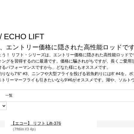
ECHO LIFT
、エントリー価格に隠された高性能ロッドで
ょう！ リフト・シリーズは、エントリー価格に隠された高性能ロッドで
ィングを習得するのに最適です。価格に騙されがちですが、長くご愛用
けるパフォーマンスですから、どなた様にもオススメです。
りなら7'6" #3、ニンフや大型フライを投げる岩魚釣りには8' #4
ストリーマーフライも引きたいなら9'#6がオススメです。湖や、ソルトウ
。
一覧
【エコー】 リフト Lift-376
（7ft6in #3 4p）