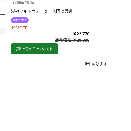
（9ft0in #8 4p）
湖やソルトウォーター入門に最適
10%OFF
￥22,770
通常価格 ￥25,300
買い物かごへ入れる
6
件あります