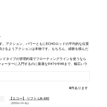
す
す。アクション、パワーともにECHOロッドの平均的な位置
頂けるようアクションは本物です。もちろん、経験を積んだ
を。ポンドタイプの管理釣場でフローティングラインを使うなら
ォーターに入門するのに最適な9'#7や9'#8まで、幅広いラ
6
件あります
【エコー】 リフト Lift-480
（8ft0in #4 4p）