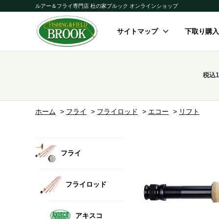
ルアー＆フライ専門店 杜の家ブルック オンラインショップ
サイトマップ
下取り購入
税込
ホーム
>
フライ
>
フライロッド
>
エコー
>
リフト
フライ
フライロッド
アキスコ