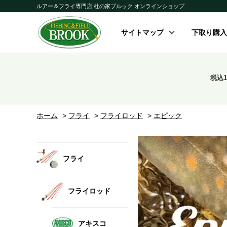
ルアー＆フライ専門店 杜の家ブルック オンラインショップ
サイトマップ
下取り購入
税込
ホーム
>
フライ
>
フライロッド
>
エピック
フライ
フライロッド
アキスコ