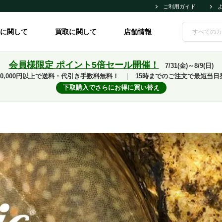
ご利用ガイド
に関して
買取に関して
店舗情報
会員様限定 ポイント5倍セール開催！
7/31(金)～8/9(日)
10,000円以上で送料・代引き手数料無料！
｜
15時までのご注文で最短当日
下取購入でさらにお得に買い替え