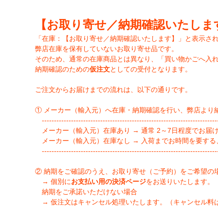
【お取り寄せ／納期確認いたしま
「在庫：【お取り寄せ／納期確認いたします】」と表示さ
弊店在庫を保有していないお取り寄せ品です。
そのため、通常の在庫商品とは異なり、「買い物かごへ入
納期確認のための
仮注文
としての受付となります。
ご注文からお届けまでの流れは、以下の通りです。
① メーカー（輸入元）へ在庫・納期確認を行い、弊店より
-------------------------------------------------------------------------
メーカー（輸入元）在庫あり → 通常 2～7日程度でお届
メーカー（輸入元）在庫なし → 入荷までお時間を要する
-------------------------------------------------------------------------
② 納期をご確認のうえ、お取り寄せ（ご予約）をご希望の
→ 個別に
お支払い用の決済ページ
をお送りいたします。
納期をご承諾いただけない場合
→ 仮注文はキャンセル処理いたします。（キャンセル料