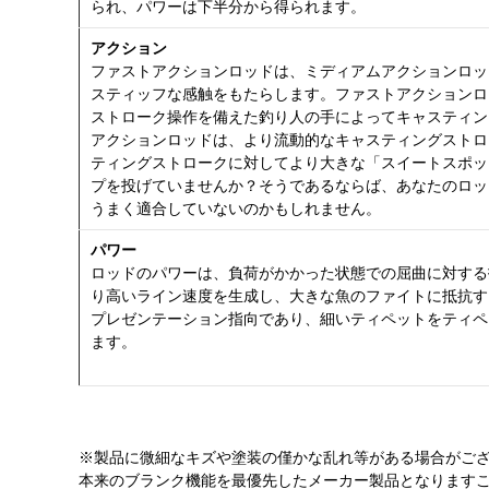
られ、パワーは下半分から得られます。
アクション
ファストアクションロッドは、ミディアムアクションロッ
スティッフな感触をもたらします。ファストアクションロ
ストローク操作を備えた釣り人の手によってキャスティン
アクションロッドは、より流動的なキャスティングストロ
ティングストロークに対してより大きな「スイートスポッ
プを投げていませんか？そうであるならば、あなたのロッ
うまく適合していないのかもしれません。
パワー
ロッドのパワーは、負荷がかかった状態での屈曲に対する
り高いライン速度を生成し、大きな魚のファイトに抵抗す
プレゼンテーション指向であり、細いティペットをティペ
ます。
※製品に微細なキズや塗装の僅かな乱れ等がある場合がご
本来のブランク機能を最優先したメーカー製品となります