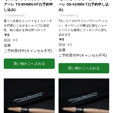
アーレ TS-804MN-HTZ(予約申
ーレ SS-410MN-TZ(予約申し込
し込み)
み)
（TS-804MN-HTZ）
（SS-410MN-TZ）
驚くべき軽さとハードなトゥイッチ
TSシリーズのライトパワーバージョ
を円滑にこなせるシャープな追従
ン、ターゲットの啄ばむ様なショー
性、粘り強さを併せ持つロッド
トバイトも確実にフッキングに持ち
￥0
込みます
￥0
税抜 ￥0
税抜 ￥0
在庫
在庫
ご予約受付中(キャンセル不可)
ご予約受付中(キャンセル不可)
買い物かごへ入れる
買い物かごへ入れる