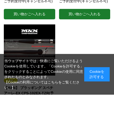
ご予約受付中(キャンセル不可)
ご予約受付中(キャンセル不可)
買い物かごへ入れる
買い物かごへ入れる
当ウェブサイトでは、快適にご覧いただけるよう
Cookieを使用しています。「Cookieを許可する」
をクリックすることによってCookieの使用に同意
Cookieを
されたものとみなされます。
許可する
【Cookieの利用についてはこちらをご覧くださ
い。】
【M&N】 プラッギング スペチ
アーレ-EX CPS-102EX-TZR(予
約申し込み)
（CPS-102EX-TZR）
磯マルスペシャル、強風時にも振り