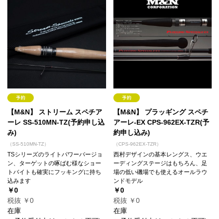
【M&N】 ストリーム スペチア
【M&N】 プラッギング スペチ
ーレ SS-510MN-TZ(予約申し込
アーレ-EX CPS-962EX-TZR(予
み)
約申し込み)
（SS-510MN-TZ）
（CPS-962EX-TZR）
TSシリーズのライトパワーバージョ
西村デザインの基本レングス、ウエ
ン、ターゲットの啄ばむ様なショー
ーディングステージはもちろん、足
トバイトも確実にフッキングに持ち
場の低い磯場でも使えるオールラウ
込みます
ンドモデル
￥0
￥0
税抜 ￥0
税抜 ￥0
在庫
在庫