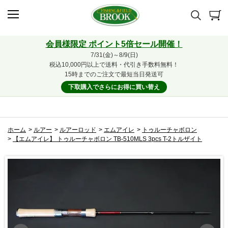
会員様限定 ポイント5倍セール開催！
7/31(金)～8/9(日)
税込10,000円以上で送料・代引き手数料無料！
15時までのご注文で最短当日発送可
下取購入でさらにお得に買い替え
ホーム
>
ルアー
>
ルアーロッド
>
エムアイレ
>
トゥルーチャボロン
>
【エムアイレ】 トゥルーチャボロン TB-510MLS 3pcs T-2トルザイト