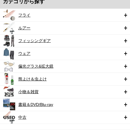
カテゴリから探す
フライ
ルアー
フィッシングギア
ウェア
偏光グラス&拡大鏡
熊よけ＆虫よけ
小物＆雑貨
書籍＆DVD/Blu-ray
中古