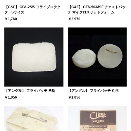
【C&F】 CFA-25/S フライプロテク
【C&F】 CFA-50/MSF チェストパッ
ターSサイズ
チ マイクロスリットフォーム
￥1,760
￥2,970
【アングル】 フライパッチ 角型
【アングル】 フライパッチ 丸形
￥1,056
￥1,056