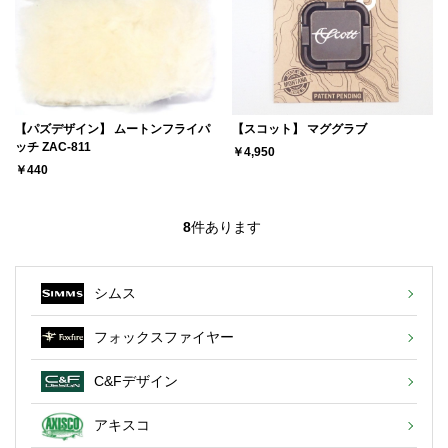
【パズデザイン】 ムートンフライパ
【スコット】 マググラブ
ッチ ZAC-811
￥4,950
￥440
8
件あります
シムス
フォックスファイヤー
C&Fデザイン
アキスコ