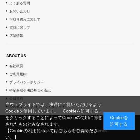
よくある質問
お問い合わせ
下取り購入に関して
買取に関して
店舗情報
ABOUT US
会社概要
ご利用規約
プライバシーポリシー
特定商取引法に基づく表記
会員規約
当ウェブサイトでは、快適にご覧いただけるよう
杜の家ブルック オフィシャルサイト
Cookieを使用しています。「Cookieを許可する」
をクリックすることによってCookieの使用に同意
Cookieを
されたものとみなされます。
許可する
【Cookieの利用についてはこちらをご覧くださ
© "Morinoie_Brook.com" All Rights Reserved.
い。】