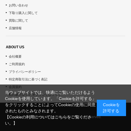
お問い合わせ
下取り購入に関して
買取に関して
店舗情報
ABOUT US
会社概要
ご利用規約
プライバシーポリシー
特定商取引法に基づく表記
会員規約
当ウェブサイトでは、快適にご覧いただけるよう
杜の家ブルック オフィシャルサイト
Cookieを使用しています。「Cookieを許可する」
をクリックすることによってCookieの使用に同意
Cookieを
されたものとみなされます。
許可する
【Cookieの利用についてはこちらをご覧くださ
© "Morinoie_Brook.com" All Rights Reserved.
い。】