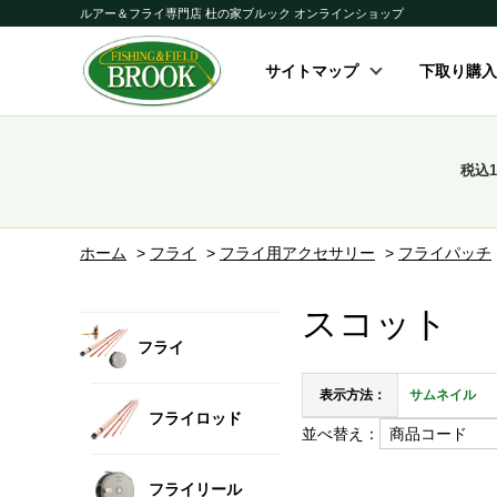
ルアー＆フライ専門店 杜の家ブルック オンラインショップ
サイトマップ
下取り購入
税込
ホーム
>
フライ
>
フライ用アクセサリー
>
フライパッチ
スコット
フライ
表示方法：
サムネイル
フライロッド
並べ替え：
フライリール