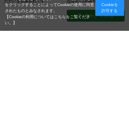
ただいま在庫切れです
在庫有り/即納可能です
をクリックすることによってCookieの使用に同意
Cookieを
されたものとみなされます。
許可する
買い物かごへ入れる
【Cookieの利用についてはこちらをご覧くださ
い。】
[1～12件]
12
件あります
ショッピングについて
ご利用ガイド
よくある質問
お問い合わせ
下取り購入に関して
買取に関して
店舗情報