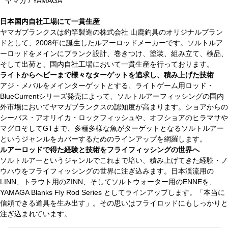
ヤマガ / YAMAGA
日本国内自社工場にて一貫生産
ヤマガブランクスは釣竿製造の株式会社 山鹿釣具のオリジナルブラン
ドとして、2008年に誕生したルアーロッドメーカーです。ソルトルア
ーロッドをメインにブランク設計、巻きつけ、塗装、組み立て、検品、
そして出荷と、国内自社工場において一貫生産を行っております。
ライトからヘビーまで様々なターゲットを追求し、積み上げた技術
アジ・メバルをメインターゲットとする、ライトゲーム用ロッド・
BlueCurrentシリーズ発売によって、ソルトルアーフィッシングの国内
外市場においてヤマガブランクスの認知度が高まります。ショアからの
シーバス・アオリイカ・ロックフィッシュや、オフショアのヒラマサや
マグロそしてGTまで、多種多様な魚がターゲットとなるソルトルアー
というジャンルをカバーするためのラインアップを網羅します。
ルアーロッドで得た経験と技術をフライフィッシングの世界へ
ソルトルアーというジャンルでこれまで培い、積み上げてきた経験・ノ
ウハウをフライフィッシングの世界に注ぎ込みます。日本渓流用の
LINN、トラウト用のZINN、そしてソルトウォーター用のENNEを、
YAMAGA Blanks Fly Rod Series としてラインアップします。「本当に
信頼できる道具を生み出す」。その思いはフライロッドにもしっかりと
注ぎ込まれています。