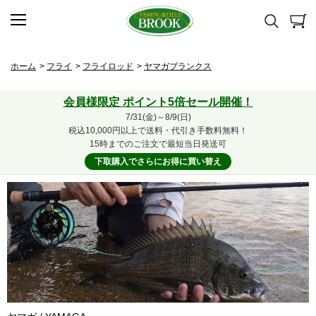
ホーム
>
フライ
>
フライロッド
>
ヤマガブランクス
会員様限定 ポイント5倍セール開催！
7/31(金)～8/9(日)
税込10,000円以上で送料・代引き手数料無料！
15時までのご注文で最短当日発送可
下取購入でさらにお得に買い替え