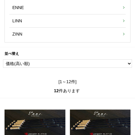
ENNE
LINN
ZINN
並べ替え
[1～12件]
12
件あります