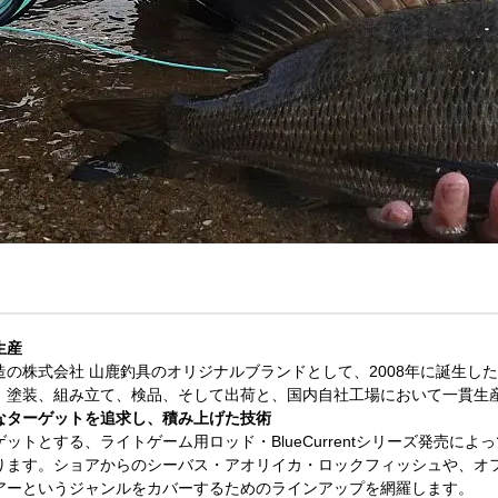
生産
の株式会社 山鹿釣具のオリジナルブランドとして、2008年に誕生し
、塗装、組み立て、検品、そして出荷と、国内自社工場において一貫生
なターゲットを追求し、積み上げた技術
ットとする、ライトゲーム用ロッド・BlueCurrentシリーズ発売に
ります。ショアからのシーバス・アオリイカ・ロックフィッシュや、オ
アーというジャンルをカバーするためのラインアップを網羅します。