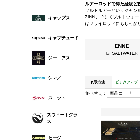
ルアーロッドで得た経験と
ソルトルアーというジャン
ZINN、そしてソルトウォータ
キャップス
はフライロッドにもしっか
キャプチュード
ENNE
for SALTWATER
ジーニアス
シマノ
表示方法：
ピックアップ
並べ替え：
スコット
スウィートグラ
ス
セージ