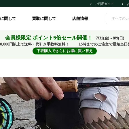
ご利用ガイド
に関して
買取に関して
店舗情報
会員様限定 ポイント5倍セール開催！
7/31(金)～8/9(日)
10,000円以上で送料・代引き手数料無料！
｜
15時までのご注文で最短当日
下取購入でさらにお得に買い替え