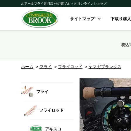
ルアー＆フライ専門店 杜の家ブルック オンラインショップ
サイトマップ
下取り購入
税込
ホーム
>
フライ
>
フライロッド
>
ヤマガブランクス
フライ
フライロッド
アキスコ