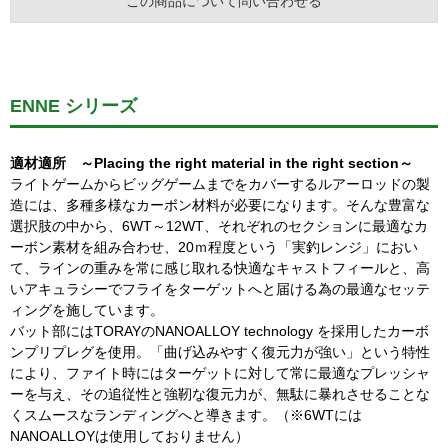
この商品について問い合わせる
ENNE シリーズ
適材適所 ～Placing the right material in the right section～
ライトゲームからビッグゲームまでをカバーするルアーロッドの製
造には、多種多様なカーボン材料が必要になります。そんな豊富な
選択肢の中から、6WT～12WT、それぞれのセクションに最適なカ
ーボン素材を組み合わせ、20ｍ程度という「実釣レンジ」におい
て、ラインの重みを常に感じ取れる快適なキャストフィールと、高
いアキュラシーでフライをターゲットへと届ける為の最適なセッテ
ィングを施しています。
バット部にはTORAYのNANOALLOY technology を採用したカーボ
ンプリプレグを使用。「曲げ込みやすく復元力が強い」という特性
により、ファイト時にはターゲットに対して常に最適なプレッシャ
ーを与え、その追従性と強靭な復元力が、無駄に暴れさせることな
くスムースなランディングへと導きます。（※6WTには
NANOALLOYは使用しておりません）