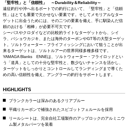
「堅牢性」と「信頼性」 ～Durability＆Reliability～
遠征釣行や沖へ出るボートでの釣行において、「堅牢性」と「信頼
性」はとても重要で欠かせない要素です。そしてメモリアルなター
ゲットに出会うためには、その二つの要素を備え、手に馴染んだ信
頼のおける「相棒」が必要不可欠です。
シーバスやクロダイなどの比較的ライトなターゲットから、シイ
ラ、バショウカジキ、または海外のターポンやGT等の大型ターゲッ
ト。ソルトウォーター・フライフィッシングにおいて狙うことが出
来るターゲットは、ソルトルアーの世界同様多種多様です。
YAMAGA Blanks ENNEは、ソルトウォーター・フライロッドとい
う「道具」としての十分な堅牢性と、数少ないチャンスを活かし、
ターゲットをしっかりとコントロールしてランディングまで導くた
めの高い信頼性を備え、アングラーの釣行をサポートします。
HIGHLIGHTS
ブランクカラーは深みのあるクリアブルー
平織りカーボンで補強されたスピゴットフェルールを採用
リールシートは、完全自社工場製作のアップロックのアルミニウ
ム製メタルパーツを装着