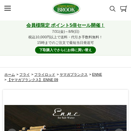
会員様限定 ポイント5倍セール開催！
7/31(金)～8/9(日)
税込10,000円以上で送料・代引き手数料無料！
15時までのご注文で最短当日発送可
下取購入でさらにお得に買い替え
ホーム
>
フライ
>
フライロッド
>
ヤマガブランクス
>
ENNE
>
【ヤマガブランクス】 ENNE 09