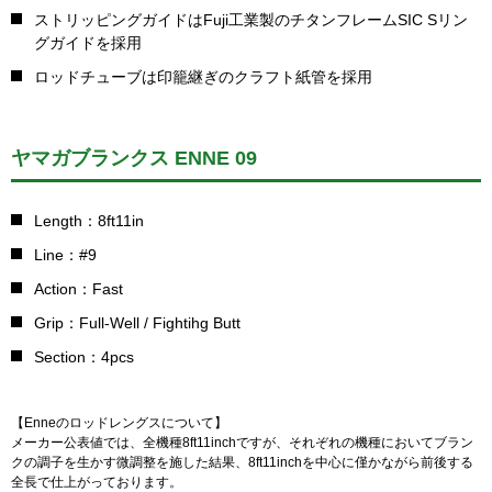
ストリッピングガイドはFuji工業製のチタンフレームSIC Sリン
グガイドを採用
ロッドチューブは印籠継ぎのクラフト紙管を採用
ヤマガブランクス ENNE 09
Length：8ft11in
Line：#9
Action：Fast
Grip：Full-Well / Fightihg Butt
Section：4pcs
【Enneのロッドレングスについて】
メーカー公表値では、全機種8ft11inchですが、それぞれの機種においてブラン
クの調子を生かす微調整を施した結果、8ft11inchを中心に僅かながら前後する
全長で仕上がっております。