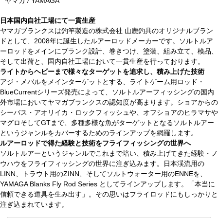
ヤマガ / YAMAGA
日本国内自社工場にて一貫生産
ヤマガブランクスは釣竿製造の株式会社 山鹿釣具のオリジナルブラン
ドとして、2008年に誕生したルアーロッドメーカーです。ソルトルア
ーロッドをメインにブランク設計、巻きつけ、塗装、組み立て、検品、
そして出荷と、国内自社工場において一貫生産を行っております。
ライトからヘビーまで様々なターゲットを追求し、積み上げた技術
アジ・メバルをメインターゲットとする、ライトゲーム用ロッド・
BlueCurrentシリーズ発売によって、ソルトルアーフィッシングの国内
外市場においてヤマガブランクスの認知度が高まります。ショアからの
シーバス・アオリイカ・ロックフィッシュや、オフショアのヒラマサや
マグロそしてGTまで、多種多様な魚がターゲットとなるソルトルアー
というジャンルをカバーするためのラインアップを網羅します。
ルアーロッドで得た経験と技術をフライフィッシングの世界へ
ソルトルアーというジャンルでこれまで培い、積み上げてきた経験・ノ
ウハウをフライフィッシングの世界に注ぎ込みます。日本渓流用の
LINN、トラウト用のZINN、そしてソルトウォーター用のENNEを、
YAMAGA Blanks Fly Rod Series としてラインアップします。「本当に
信頼できる道具を生み出す」。その思いはフライロッドにもしっかりと
注ぎ込まれています。