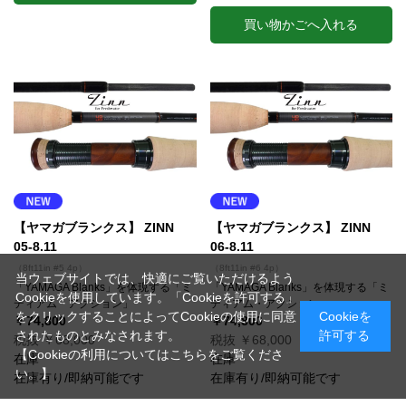
買い物かごへ入れる
【ヤマガブランクス】 ZINN
【ヤマガブランクス】 ZINN
05-8.11
06-8.11
（8ft11in #5 4p）
（8ft11in #6 4p）
当ウェブサイトでは、快適にご覧いただけるよう
「YAMAGA Blanks」を体現する「ミ
「YAMAGA Blanks」を体現する「ミ
Cookieを使用しています。「Cookieを許可する」
ディアム・アクション」
ディアム・アクション」
をクリックすることによってCookieの使用に同意
Cookieを
￥74,800
￥74,800
されたものとみなされます。
許可する
税抜 ￥68,000
税抜 ￥68,000
【Cookieの利用についてはこちらをご覧くださ
在庫
在庫
い。】
在庫有り/即納可能です
在庫有り/即納可能です