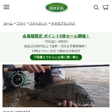
ホーム
>
フライ
>
フライロッド
>
ヤマガブランクス
会員様限定 ポイント5倍セール開催！
7/31(金)～8/9(日)
税込10,000円以上で送料・代引き手数料無料！
15時までのご注文で最短当日発送可
下取購入でさらにお得に買い替え