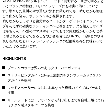
YAMAGA Blanksのソルトルアーロッドに共通する「曲げて獲る」と
いうブランク特性は、Fly Rod シリーズにも確実に備わっていま
す。増水した里川のやや重たい流れに乗られても、粘りながら追従
して曲がり込み、ポテンシャルが発揮されます。
粘りながらしっかりと復元するバットがターゲットにイニシアティ
ブを与えずに確実なランディングへと導きます。尺を超えるサイズ
はもちろん、小型のヤマメやイワナでもその躍動感がしっかりと手
に感じ取ることができるしなやかさを備えたLINNで、渓魚とのやり
取りを楽しむというフライフィッシングの醍醐味を存分に味わって
いただけると思います。
HIGHLIGHTS
ブランクカラーは深みのあるクリアバーガンディ
ストリッピングガイドはFuji工業製のチタンフレームSIC Sリン
グガイドを採用
ウッドスペーサーには1本1本異なった模様のメイプルバールを
採用
リールシートには、デザインから削り出しまでを自社工場にて行
うチタン製メタルパーツを装着