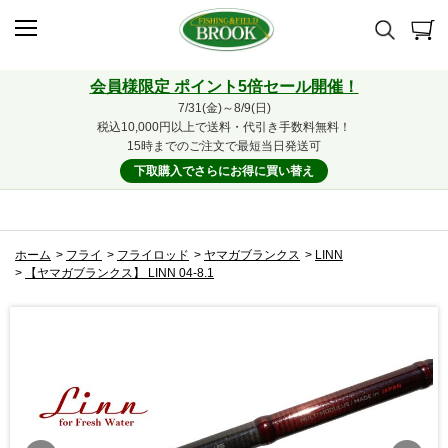
会員様限定 ポイント5倍セール開催！
7/31(金)～8/9(日)
税込10,000円以上で送料・代引き手数料無料！
15時までのご注文で最短当日発送可
下取購入でさらにお得に買い替え
ホーム
>
フライ
>
フライロッド
>
ヤマガブランクス
>
LINN
>
【ヤマガブランクス】 LINN 04-8.1