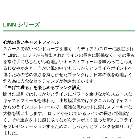
LINN シリーズ
心地の良いキャストフィール
スムースで深いベンドカーブを描く、ミディアム/スローに設定され
たLINN。 ロッドから放出されたラインの長さに関係なく、その重み
を常時手に感じながら心地よいキャストフィールを味わってもらえ
るしなやかさと、向かい風の中でもしっかりとフライをポイントへ
運ぶための芯の強さを持ち併せたブランクは、日本の渓を心地よく
釣る為に入念なセッティングが施されています。
「曲げて獲る」を楽しめるブランク設定
開けた里川ではしっかりとラインにパワーを乗せながらスムースな
キャストフィールを味わえ、小規模渓流ではテクニカルなキャスト
からのラインコントロールで、複雑な流れの中に潜むスプーキーな
大物を誘い出します。 ロッドから出ているラインの長さに関係な
く、その重さを手に感じ取りながらテンポよく狙った流れにフライ
をプレゼンテーションするために、しっかりとブランクを練り上げ
ました。