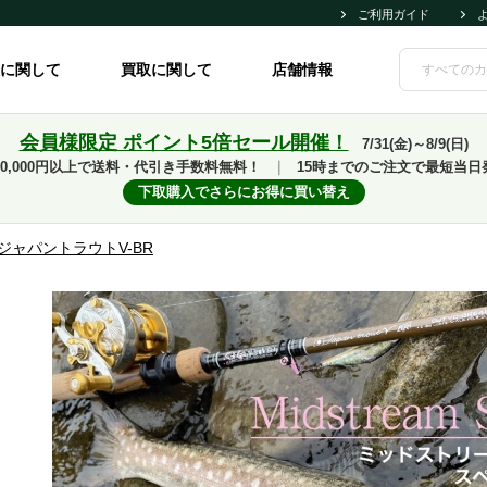
ご利用ガイド
に関して
買取に関して
店舗情報
会員様限定 ポイント5倍セール開催！
7/31(金)～8/9(日)
10,000円以上で送料・代引き手数料無料！
｜
15時までのご注文で最短当日
下取購入でさらにお得に買い替え
ジャパントラウトV-BR