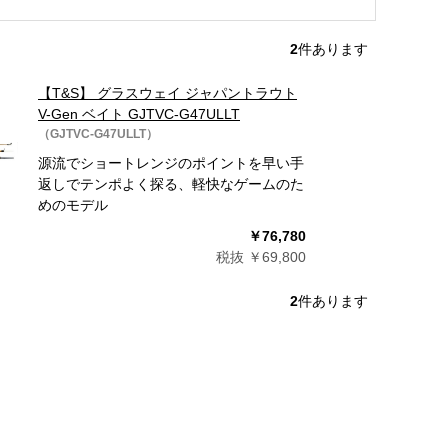
2
件あります
【T&S】 グラスウェイ ジャパントラウト
V-Gen ベイト GJTVC-G47ULLT
（GJTVC-G47ULLT）
源流でショートレンジのポイントを早い手
返しでテンポよく探る、軽快なゲームのた
めのモデル
￥76,780
税抜 ￥69,800
2
件あります